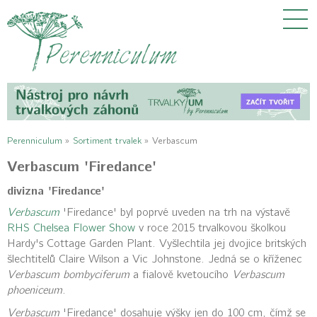
Perenniculum
»
Sortiment trvalek
»
Verbascum
Verbascum 'Firedance'
divizna 'Firedance'
Verbascum
'Firedance' byl poprvé uveden na trh na výstavě
RHS Chelsea Flower Show
v roce 2015 trvalkovou školkou
Hardy's Cottage Garden Plant. Vyšlechtila jej dvojice britských
šlechtitelů Claire Wilson a Vic Johnstone. Jedná se o kříženec
Verbascum bombyciferum
a fialově kvetoucího
Verbascum
phoeniceum
.
Verbascum
'Firedance' dosahuje výšky jen do 100 cm, čímž se