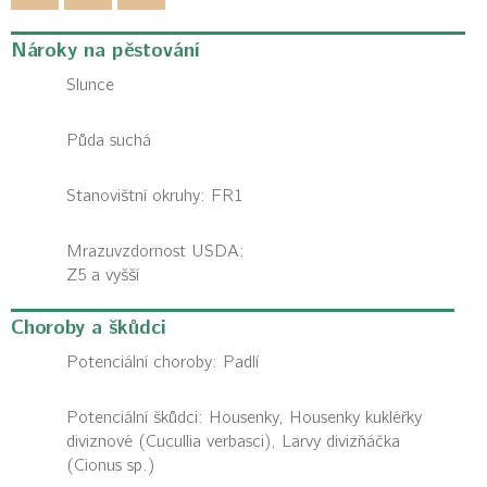
Nároky na pěstování
Slunce
Půda suchá
Stanovištní okruhy: FR1
Mrazuvzdornost USDA:
Z5 a vyšší
Choroby a škůdci
Potenciální choroby:
Padlí
Potenciální škůdci:
Housenky, Housenky kukléřky
diviznové (Cucullia verbasci), Larvy divizňáčka
(Cionus sp.)