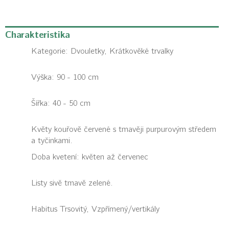
Charakteristika
Kategorie:
Dvouletky, Krátkověké trvalky
Výška: 90 - 100 cm
Šířka: 40 - 50 cm
Květy kouřově červené s tmavěji purpurovým středem
a tyčinkami.
Doba kvetení: květen až červenec
Listy sivě tmavě zelené.
Habitus
Trsovitý, Vzpřímený/vertikály