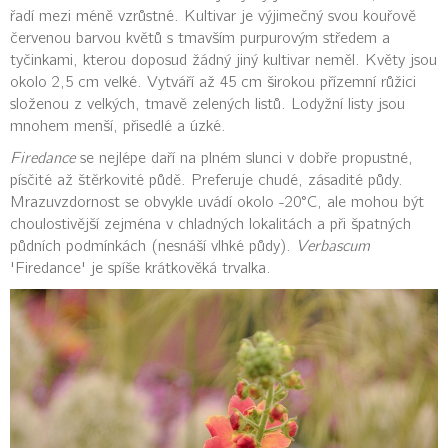
řadí mezi méně vzrůstné. Kultivar je výjimečný svou kouřově
červenou barvou květů s tmavším purpurovým středem a
tyčinkami, kterou doposud žádný jiný kultivar neměl. Květy jsou
okolo 2,5 cm velké. Vytváří až 45 cm širokou přízemní růžici
složenou z velkých, tmavě zelených listů. Lodyžní listy jsou
mnohem menší, přisedlé a úzké.
Firedance
se nejlépe daří na plném slunci v dobře propustné,
písčité až štěrkovité půdě. Preferuje chudé, zásadité půdy.
Mrazuvzdornost se obvykle uvádí okolo -20°C, ale mohou být
choulostivější zejména v chladných lokalitách a při špatných
půdních podmínkách (nesnáší vlhké půdy).
Verbascum
'Firedance' je spíše krátkověká trvalka.