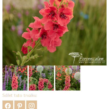
Sdílet tuto trvalku: