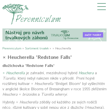
Perenniculum
»
Sortiment trvalek
»
× Heucherella
× Heucherella 'Redstone Falls'
dlužichovka 'Redstone Falls'
×
Heucherella
je zahradní, mezidruhový hybrid
Heuchera
a
Tiarella
, který nebyl nalezen nikde v přírodě. První hojně
rozšířený kultivar ×
Heucherella
'Bridget Bloom' byl vyšlechtěn
v anglické školce Blooms of Bressingham v roce 1955 zkřížením
Heuchera
×
brizoides
a
Tiarella wherryi
.
Hybridy ×
Heucherella
zdědily od každého ze svých rodičů
něco, různé kultivary v sobě nesou více z dlužichy (Heuchera),