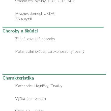
Stanovištní okruhy: FR2, GR2, SF2
Mrazuvzdornost USDA:
Z5 a vyšší
Choroby a škůdci
Žádné závažné choroby.
Potenciální škůdci:
Lalokonosec rýhovaný
Charakteristika
Kategorie:
Hajničky, Trvalky
Výška: 25 - 30 cm