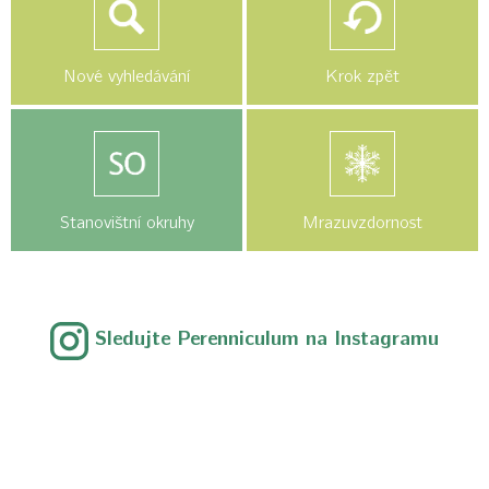
Nové vyhledávání
Krok zpět
Stanovištní okruhy
Mrazuvzdornost
Sledujte Perenniculum na Instagramu