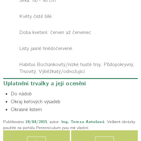
Šířka: 60 - 90 cm
Květy čistě bílé.
Doba kvetení: červen až červenec
Listy jasně hnědočervené.
Habitus
Bochánkovitý/nízké husté trsy, Půdopokryvný,
Trsovitý, Výběžkatý/odnožující
Uplatnění trvalky a její ocenění
Do nádob
Okraj keřových výsadeb
Okrasné listem
Publikováno
18/04/2015
, autor:
Ing. Tereza Antošová
. Veškeré obrázky
použité na portálu Perenniculum jsou mé vlastní.