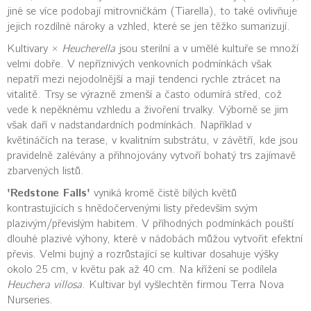
jiné se více podobají mitrovničkám (Tiarella), to také ovlivňuje
jejich rozdílné nároky a vzhled, které se jen těžko sumarizují.
Kultivary ×
Heucherella
jsou sterilní a v umělé kultuře se množí
velmi dobře. V nepříznivých venkovních podmínkách však
nepatří mezi nejodolnější a mají tendenci rychle ztrácet na
vitalitě. Trsy se výrazně zmenší a často odumírá střed, což
vede k nepěknému vzhledu a živoření trvalky. Výborně se jim
však daří v nadstandardních podmínkách. Například v
květináčích na terase, v kvalitním substrátu, v závětří, kde jsou
pravidelně zalévány a přihnojovány vytvoří bohatý trs zajímavě
zbarvených listů.
'Redstone Falls'
vyniká kromě čistě bílých květů
kontrastujících s hnědočervenými listy především svým
plazivým/převislým habitem. V příhodných podmínkách pouští
dlouhé plazivé výhony, které v nádobách můžou vytvořit efektní
převis. Velmi bujný a rozrůstající se kultivar dosahuje výšky
okolo 25 cm, v květu pak až 40 cm. Na křížení se podílela
Heuchera villosa
. Kultivar byl vyšlechtěn firmou Terra Nova
Nurseries.