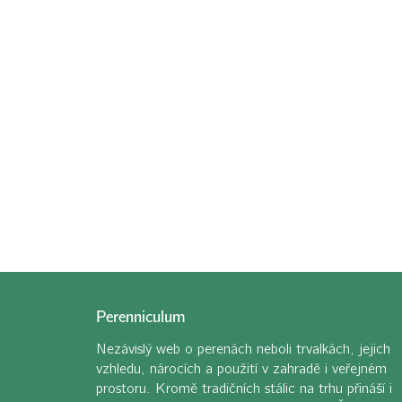
Perenniculum
Nezávislý web o perenách neboli trvalkách, jejich
vzhledu, nárocích a použití v zahradě i veřejném
prostoru. Kromě tradičních stálic na trhu přináší i