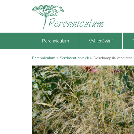
Perenniculum
Vyhledávání
Perenniculum
»
Sortiment trvalek
»
Deschampsia cespitosa