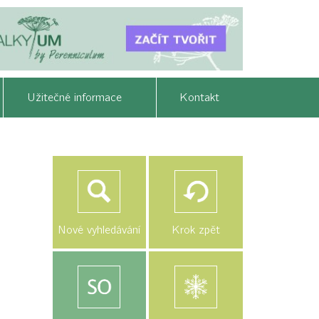
Užitečné informace
Kontakt
Nové vyhledávání
Krok zpět