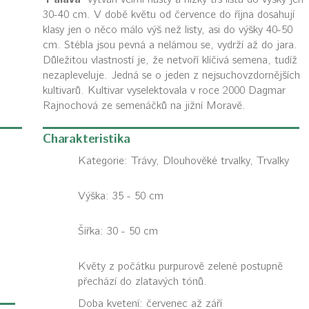
30-40 cm. V době květu od července do října dosahují
klasy jen o něco málo výš než listy, asi do výšky 40-50
cm. Stébla jsou pevná a nelámou se, vydrží až do jara.
Důležitou vlastností je, že netvoří klíčivá semena, tudíž
nezapleveluje. Jedná se o jeden z nejsuchovzdornějších
kultivarů. Kultivar vyselektovala v roce 2000 Dagmar
Rajnochová ze semenáčků na jižní Moravě.
Charakteristika
Kategorie:
Trávy, Dlouhověké trvalky, Trvalky
Výška: 35 - 50 cm
Šířka: 30 - 50 cm
Květy z počátku purpurově zelené postupně
přechází do zlatavých tónů.
Doba kvetení: červenec až září