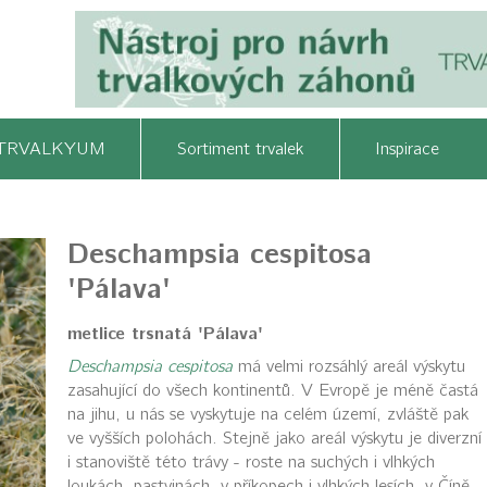
TRVALKYUM
Sortiment trvalek
Inspirace
Deschampsia cespitosa
'Pálava'
metlice trsnatá 'Pálava'
Deschampsia cespitosa
má velmi rozsáhlý areál výskytu
zasahující do všech kontinentů. V Evropě je méně častá
na jihu, u nás se vyskytuje na celém území, zvláště pak
ve vyšších polohách. Stejně jako areál výskytu je diverzní
i stanoviště této trávy - roste na suchých i vlhkých
loukách, pastvinách, v příkopech i vlhkých lesích, v Číně