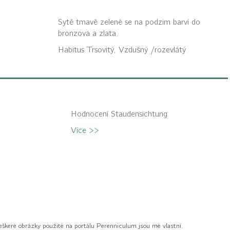
Sytě tmavě zelené se na podzim barví do
bronzova a zlata.
Habitus
Trsovitý, Vzdušný /rozevlátý
Hodnocení Staudensichtung
Více >>
eškeré obrázky použité na portálu Perenniculum jsou mé vlastní.