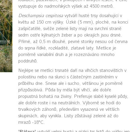
vystupuje do nadmořských výšek až 4500 metrů.
Deschampsia cespitosa
vytváří husté trsy dosahující v
květu až 150 cm výšky. Úzké (5 mm), ploché, na konci
zašpičatělé, svěže zelené listy mají na svrchní straně
sedm ostře kýlnatých žeber a po okrajích jsou drsné.
Přímé, až 0,5 m dlouhé, pevné stonky nesou od června
do srpna řídké, rozkladité, zlatavé laty. Metlice je
poměrně variabilní druh a je rozeznáváno mnoho
poddruhů.
Nejlépe se metlici trsnaté daří na vlhčích stanovištích v
polostínu nebo na slunci s částečným zastíněním v
průběhu dne. Snese ale i sucho, většinou je poměrně
přizpůsobivá. Půda by měla být vlhčí, ale dobře
propustná bohatá na živiny. Preferuje slabě kyselé půdy,
ale dobře roste i na neutrálních. Výborně se hodí do
trvalkových záhonů, především vysazená ve větších
skupinách, aby vynikla. Listy zůstávají zelené až do
mrazů -18°C.
'Pálava'
vytváří velmi hustý a nízký trs listů do výšky jen