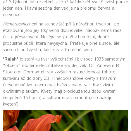
až 3 týdenní dobu kvetení, jelikož každý květ vydrží kvést pouze
jeden den. Hlavní sezóna denivek je na přelomu června a
července.
Hemerocallis
není na stanoviště příliš náročnou trvalkou, po
etablování jsou její trsy velmi dlouhověké, naopak nemá ráda
časté přesazování. Nejlépe se jí daří v humózní, dobře
propustné půdě, která nevysychá. Preferuje plné slunce, ale
snese i bloudivý stín, kde zpravidla méně kvete.
'Rajah'
je starý kultivar vyšlechtěný již v roce 1935 samotným
"otcem" moderní šlechtitelské éry denivek, Dr. Arlowem B.
Stoutem. Dormantní listy zvyšují mrazuvzdornost tohoto
kultivaru až do zóny Z3. Hnědooranžové květy s tmavším
červenohnědým okem mají hvězdicovitý tvar díky úzkým
okvětním plátkům. Květy mají prodlouženou dobu kvetení
(nejméně 16 hodin) a kultivar navíc remontuje (opakuje
kvetení).