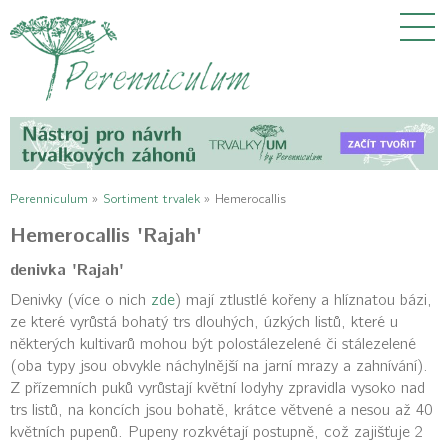
Perenniculum
»
Sortiment trvalek
»
Hemerocallis
Hemerocallis 'Rajah'
denivka 'Rajah'
Denivky (více o nich
zde
) mají ztlustlé kořeny a hlíznatou bázi,
ze které vyrůstá bohatý trs dlouhých, úzkých listů, které u
některých kultivarů mohou být polostálezelené či stálezelené
(oba typy jsou obvykle náchylnější na jarní mrazy a zahnívání).
Z přízemních puků vyrůstají květní lodyhy zpravidla vysoko nad
trs listů, na koncích jsou bohatě, krátce větvené a nesou až 40
květních pupenů. Pupeny rozkvétají postupně, což zajišťuje 2