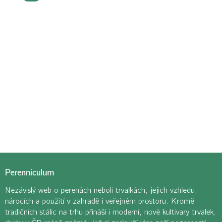
Perenniculum
Nezávislý web o perenách neboli trvalkách, jejich vzhledu,
nárocích a použití v zahradě i veřejném prostoru. Kromě
tradičních stálic na trhu přináší i moderní, nové kultivary trvalek,