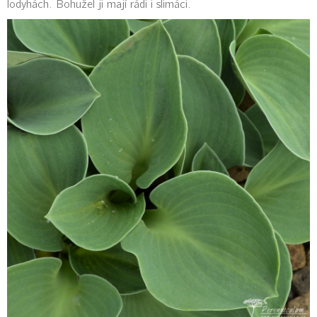
lodyhách. Bohužel ji mají rádi i slimáci.