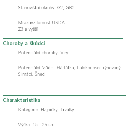
Stanovištní okruhy: G2, GR2
Mrazuvzdornost USDA:
Z3 a vyšší
Choroby a škůdci
Potenciální choroby:
Viry
Potenciální škůdci:
Háďátka, Lalokonosec rýhovaný,
Slimáci, Šneci
Charakteristika
Kategorie:
Hajničky, Trvalky
Výška: 15 - 25 cm