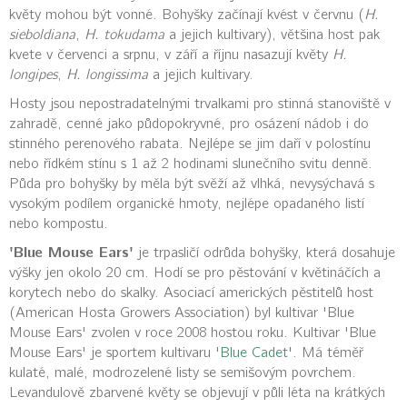
květy mohou být vonné. Bohyšky začínají kvést v červnu (
H.
sieboldiana
,
H. tokudama
a jejich kultivary), většina host pak
kvete v červenci a srpnu, v září a říjnu nasazují květy
H.
longipes
,
H. longissima
a jejich kultivary.
Hosty jsou nepostradatelnými trvalkami pro stinná stanoviště v
zahradě, cenné jako půdopokryvné, pro osázení nádob i do
stinného perenového rabata. Nejlépe se jim daří v polostínu
nebo řídkém stínu s 1 až 2 hodinami slunečního svitu denně.
Půda pro bohyšky by měla být svěží až vlhká, nevysýchavá s
vysokým podílem organické hmoty, nejlépe opadaného listí
nebo kompostu.
'Blue Mouse Ears'
je trpasličí odrůda bohyšky, která dosahuje
výšky jen okolo 20 cm. Hodí se pro pěstování v květináčích a
korytech nebo do skalky. Asociací amerických pěstitelů host
(American Hosta Growers Association) byl kultivar 'Blue
Mouse Ears' zvolen v roce 2008 hostou roku. Kultivar 'Blue
Mouse Ears' je sportem kultivaru
'Blue Cadet'
. Má téměř
kulaté, malé, modrozelené listy se semišovým povrchem.
Levandulově zbarvené květy se objevují v půli léta na krátkých