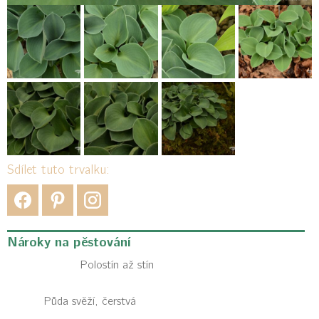
Sdílet tuto trvalku:
Nároky na pěstování
Polostín až stín
Půda svěží, čerstvá