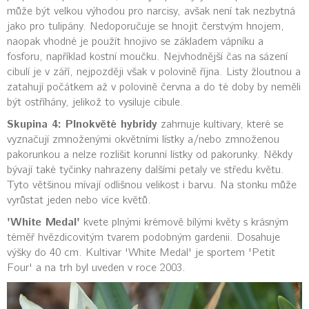
může být velkou výhodou pro narcisy, avšak není tak nezbytná
jako pro tulipány. Nedoporučuje se hnojit čerstvým hnojem,
naopak vhodné je použít hnojivo se základem vápníku a
fosforu, například kostní moučku. Nejvhodnější čas na sázení
cibulí je v září, nejpozději však v polovině října. Listy žloutnou a
zatahují počátkem až v polovině června a do té doby by neměli
být ostříhány, jelikož to vysiluje cibule.
Skupina 4: Plnokvěté hybridy
zahrnuje kultivary, které se
vyznačují zmnoženými okvětními lístky a/nebo zmnoženou
pakorunkou a nelze rozlišit korunní lístky od pakorunky. Někdy
bývají také tyčinky nahrazeny dalšími petaly ve středu květu.
Tyto většinou mívají odlišnou velikost i barvu. Na stonku může
vyrůstat jeden nebo více květů.
'White Medal'
kvete plnými krémově bílými květy s krásným
téměř hvězdicovitým tvarem podobným gardenii. Dosahuje
výšky do 40 cm. Kultivar 'White Medal' je sportem 'Petit
Four' a na trh byl uveden v roce 2003.