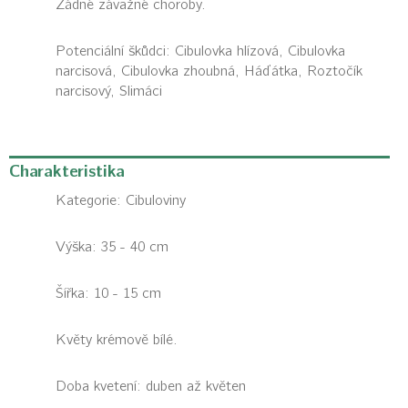
Žádné závažné choroby.
Potenciální škůdci:
Cibulovka hlízová, Cibulovka
narcisová, Cibulovka zhoubná, Háďátka, Roztočík
narcisový, Slimáci
Charakteristika
Kategorie:
Cibuloviny
Výška: 35 - 40 cm
Šířka: 10 - 15 cm
Květy krémově bílé.
Doba kvetení: duben až květen