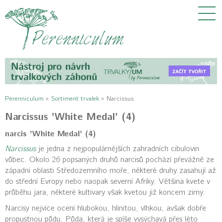
Perenniculum
»
Sortiment trvalek
»
Narcissus
Narcissus 'White Medal' (4)
narcis 'White Medal' (4)
Narcissus
je jedna z nejpopulárnějších zahradních cibulovin
vůbec. Okolo 26 popsaných druhů narcisů pochází převážně ze
západní oblasti Středozemního moře, některé druhy zasahují až
do střední Evropy nebo naopak severní Afriky. Většina kvete v
průběhu jara, některé kultivary však kvetou již koncem zimy.
Narcisy nejvíce ocení hlubokou, hlinitou, vlhkou, avšak dobře
propustnou půdu. Půda, která je spíše vysýchavá přes léto