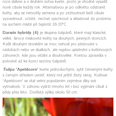
roce slábne a v druhém sotva kvete, proto je vhodné vysadit
nové cibule každý rok. Alternativou je po odkvětu odstranit
květy, aby se netvořily semena a po zežloutnutí listů cibule
vyzvednout, očistit, nechat vyschnout a skladovat do podzimu
na suchém místě při teplotě 18-20°C.
Darwin hybridy (4)
je skupina tulipánů, které mají klasické,
velké, široce miskovité květy na dlouhých, pevných stoncích.
Kvůli dlouhým stonkům se moc nehodí pro pěstování v
nádobách nebo ve skalkách, ale najdou uplatnění v květinových
záhonech, kde jsou vitální a dlouhověké. Kvetou zpravidla v
polovině až ke konci sezóny tulipánů.
Tulipa
'Apeldoorn'
kvete jednoduchými, sytě červenými květy
s černým středem uvnitř, který má ještě žlutý okraj. Kultivar
'Apeldoorn' se stal velmi populárním zejména díky své
vytrvalosti. V záhonu vydrží mnoho let i bez vyjímání cibulí z
půdy přes léto. Dorůstá výšky okolo 50 cm.