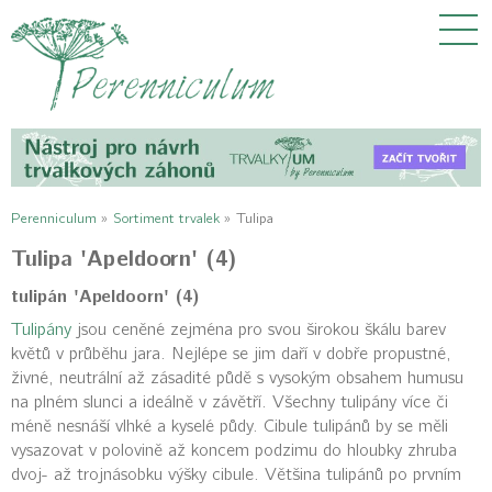
Perenniculum
»
Sortiment trvalek
»
Tulipa
Tulipa 'Apeldoorn' (4)
tulipán 'Apeldoorn' (4)
Tulipány
jsou ceněné zejména pro svou širokou škálu barev
květů v průběhu jara. Nejlépe se jim daří v dobře propustné,
živné, neutrální až zásadité půdě s vysokým obsahem humusu
na plném slunci a ideálně v závětří. Všechny tulipány více či
méně nesnáší vlhké a kyselé půdy. Cibule tulipánů by se měli
vysazovat v polovině až koncem podzimu do hloubky zhruba
dvoj- až trojnásobku výšky cibule. Většina tulipánů po prvním