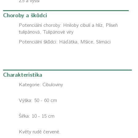
Z5 a vyšší
Choroby a škůdci
Potenciální choroby:
Hniloby cibulí a hlíz, Plíseň
tulipánová, Tulipánové viry
Potenciální škůdci:
Háďátka, Mšice, Slimáci
Charakteristika
Kategorie:
Cibuloviny
Výška: 50 - 60 cm
Šířka: 10 - 15 cm
Květy rudě červené.