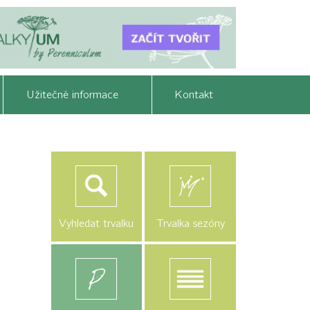
Užitečné informace
Kontakt
Vyhledat trvalku
Trvalka sezóny