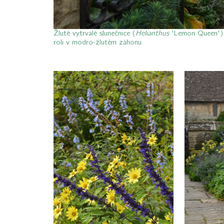
Žluté vytrvalé slunečnice (
Helianthus
'Lemon Queen') a
roli v modro-žlutém záhonu.