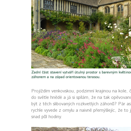
Zadní část stavení vytváří útulný prostor s barevným květin
záhonem a na západ orientovanou terasou.
Projíždím venkovskou, podzimní krajinou na kole, če
do světle hnědé a já si spílám, že na tak opěvova
být z těch slibovaných rozkvetlých záhonů? Pár as
rychle vyvede z omylu a naivně přemýšlejíc, že to
snad půl hodiny.