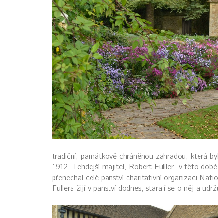
tradiční, památkově chráněnou zahradou, která by
1912. Tehdejší majitel, Robert Fulller, v této dob
přenechal celé panství charitativní organizaci Nati
Fullera žijí v panství dodnes, starají se o něj a udržu