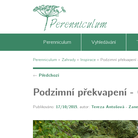
Perenniculum
Vyhledávání
Perenniculum
»
Zahrady
»
Inspirace
»
Podzimní překvapení 
Předchozí
←
Podzimní překvapení - 
Publikováno:
17/10/2015
, autor:
Tereza Antošová
-
Zane