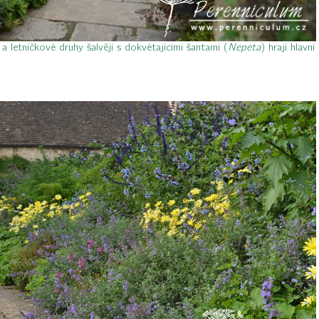
 letničkové druhy šalvějí s dokvétajícími šantami (
Nepeta
) hrají hlavní