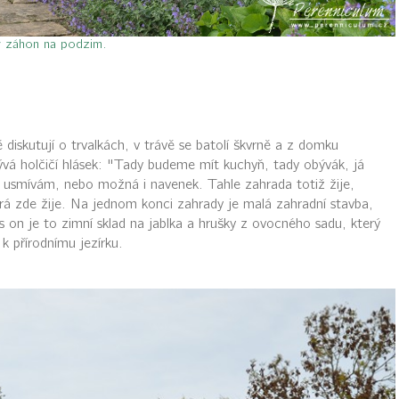
 záhon na podzim.
 diskutují o trvalkách, v trávě se batolí škvrně a z domku
zývá holčičí hlásek: "Tady budeme mít kuchyň, tady obývák, já
se usmívám, nebo možná i navenek. Tahle zahrada totiž žije,
terá zde žije. Na jednom konci zahrady je malá zahradní stavba,
s on je to zimní sklad na jablka a hrušky z ovocného sadu, který
k přírodnímu jezírku.