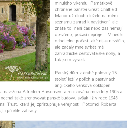
minulého víkendu. Památkově
chráněné panství Great Chalfield
Manor už dlouho leželo na mém
seznamu zahrad k navštívení, ale
znáte to, není čas nebo zas nemají
otevřeno, počasí nepřeje... V neděli
odpoledne počasí také nijak nezářilo,
ale začaly mne svrbět mé
zahradnické cestovatelské nohy, a
tak jsem vyrazila.
Panský dům z druhé poloviny 15.
století leží v polích a pastvinách
anglického venkova obklopen
la navržena Alfredem Parsonsem a realizována mezi lety 1905 a
ě nechal také zrenovovat panské budovy, avšak již v roce 1943
onal Trust, která jej zpřístupňuje veřejnosti. Potomci Roberta
jí i přilehlé zahrady.