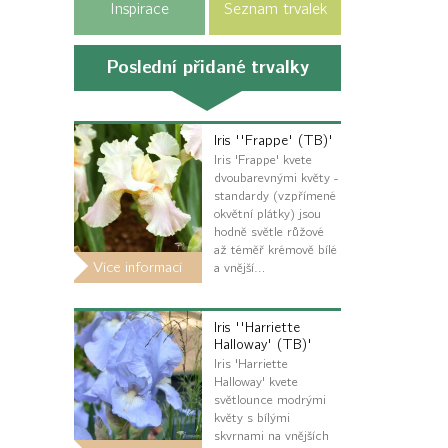
Inspirace
Seznam trvalek
Poslední přidané trvalky
Iris ''Frappe' (TB)'
Iris 'Frappe' kvete
dvoubarevnými květy -
standardy (vzpřímené
okvětní plátky) jsou
hodně světle růžové
až téměř krémově bílé
Více informací
a vnější…
Iris ''Harriette
Halloway' (TB)'
Iris 'Harriette
Halloway' kvete
světlounce modrými
květy s bílými
skvrnami na vnějších