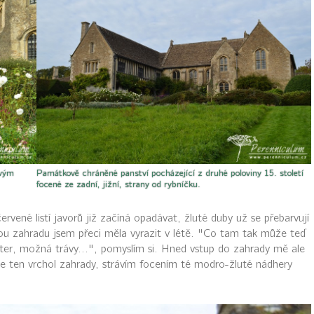
ovým
Památkově chráněné panství pocházející z druhé poloviny 15. století
focené ze zadní, jižní, strany od rybníčku.
rvené listí javorů již začíná opadávat, žluté duby už se přebarvují
nou zahradu jsem přeci měla vyrazit v létě. "Co tam tak může teď
ter, možná trávy...", pomyslím si. Hned vstup do zahrady mě ale
 je ten vrchol zahrady, strávím focením té modro-žluté nádhery