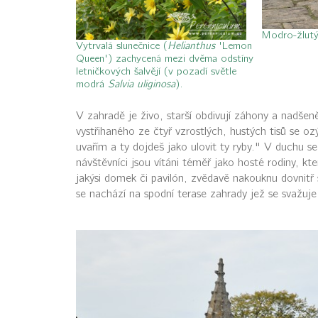
Modro-žlutý
Vytrvalá slunečnice (
Helianthus
'Lemon
Queen') zachycená mezi dvěma odstíny
letničkových šalvějí (v pozadí světle
modrá
Salvia uliginosa
).
V zahradě je živo, starší obdivují záhony a nadšeně
vystřihaného ze čtyř vzrostlých, hustých tisů se o
uvařím a ty dojdeš jako ulovit ty ryby." V duchu 
návštěvníci jsou vítáni téměř jako hosté rodiny, k
jakýsi domek či pavilón, zvědavě nakouknu dovnitř 
se nachází na spodní terase zahrady jež se svažuje 