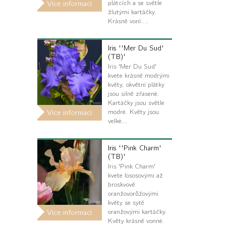
plátcích a se světle
Více informací
žlutými kartáčky.
Krásně voní.…
Iris ''Mer Du Sud'
(TB)'
Iris 'Mer Du Sud'
kvete krásně modrými
květy, okvětní plátky
jsou silně zřasené.
Kartáčky jsou světle
modré. Květy jsou
Více informací
velké…
Iris ''Pink Charm'
(TB)'
Iris 'Pink Charm'
kvete lososovými až
broskvově
oranžovorůžovými
květy se sytě
oranžovými kartáčky.
Více informací
Květy krásně vonné.