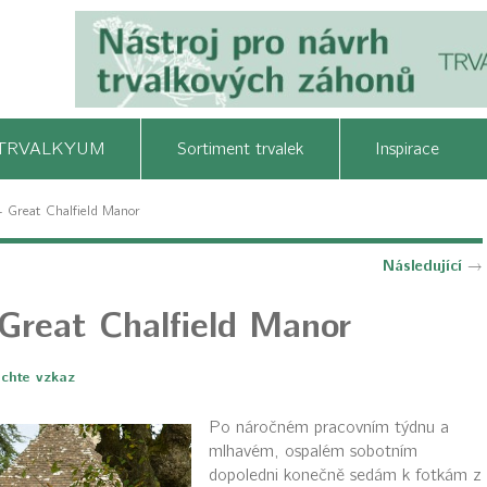
TRVALKYUM
Sortiment trvalek
Inspirace
- Great Chalfield Manor
Následující
→
Great Chalfield Manor
chte vzkaz
Po náročném pracovním týdnu a
mlhavém, ospalém sobotním
dopoledni konečně sedám k fotkám z