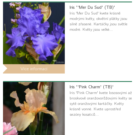
Iris ''Mer Du Sud' (TB)'
Iris 'Mer Du Sud' kvete krásně
modrými květy, okvětní plátky jsou
silně zřasené. Kartáčky jsou světle
modré. Květy jsou velké…
Více informací
Iris ''Pink Charm' (TB)'
Iris 'Pink Charm' kvete lososovými až
broskvově oranžovorůžovými květy se
sytě oranžovými kartáčky. Květy
krásně vonné. Kvete uprostřed
sezóny kosatců...