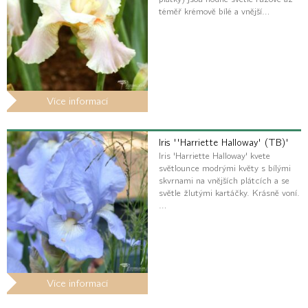
téměř krémově bílé a vnější…
Více informací
Iris ''Harriette Halloway' (TB)'
Iris 'Harriette Halloway' kvete
světlounce modrými květy s bílými
skvrnami na vnějších plátcích a se
světle žlutými kartáčky. Krásně voní.
…
Více informací