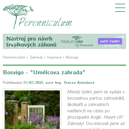
Perenniculum
»
Zahrady
»
Inspirace
»
Bosvigo
Bosvigo - "Umělcova zahrada"
Publikováno
27/07/2015
,
autor
Ing. Tereza Antošová
Minulý týden jsem se vydala s
bezvadnou partou zahradníků,
školkařů a zahradních
nadšenců na cestu po
jihozápadní Anglii. Hlavní cíl?
Zahrady! Docestovali jsme až