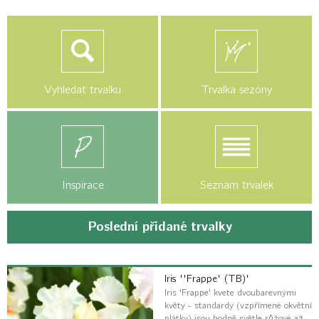
Vyhledat trvalku
Trvalka sezóny
Inspirace
Seznam trvalek
Poslední přidané trvalky
Iris ''Frappe' (TB)'
Iris 'Frappe' kvete dvoubarevnými
květy - standardy (vzpřímené okvětní
plátky) jsou hodně světle růžové až