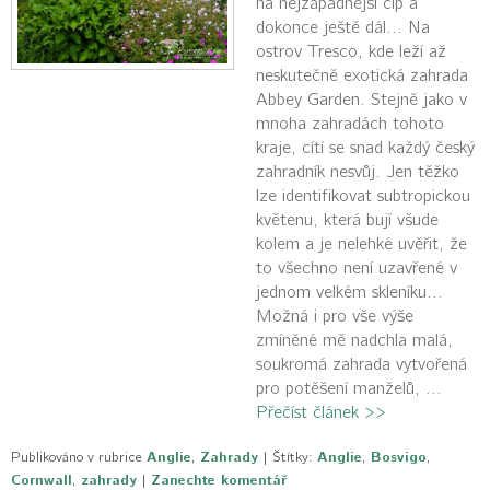
na nejzápadnější cíp a
dokonce ještě dál... Na
ostrov Tresco, kde leží až
neskutečně exotická zahrada
Abbey Garden. Stejně jako v
mnoha zahradách tohoto
kraje, cítí se snad každý český
zahradník nesvůj. Jen těžko
lze identifikovat subtropickou
květenu, která bují všude
kolem a je nelehké uvěřit, že
to všechno není uzavřené v
jednom velkém skleníku...
Možná i pro vše výše
zmíněné mě nadchla malá,
soukromá zahrada vytvořená
pro potěšení manželů, ...
Přečíst článek >>
Publikováno v rubrice
Anglie
,
Zahrady
|
Štítky:
Anglie
,
Bosvigo
,
Cornwall
,
zahrady
|
Zanechte komentář