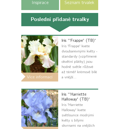
Inspirace
Seznam trvalek
Poslední přidané trvalky
Iris ''Frappe' (TB)'
Iris 'Frappe' kvete
dvoubarevnými květy -
standardy (vzpřímené
okvětní plátky) jsou
hodně světle růžové
až téměř krémově bílé
Více informací
a vnější…
Iris ''Harriette
Halloway' (TB)'
Iris 'Harriette
Halloway' kvete
světlounce modrými
květy s bílými
skvrnami na vnějších