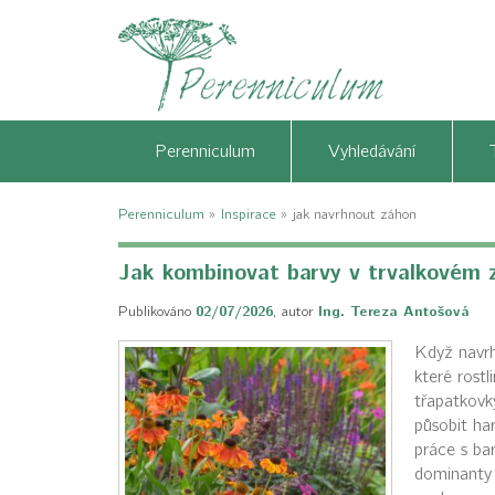
Perenniculum
Vyhledávání
Perenniculum
»
Inspirace
»
jak navrhnout záhon
Jak kombinovat barvy v trvalkovém 
Publikováno
02/07/2026
,
autor
Ing. Tereza Antošová
Když navrh
které rost
třapatkovk
působit har
práce s bar
dominanty 