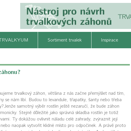
TRVALKYUM
Sortiment trvalek
Inspirace
záhonu?
ujeme trvalkový záhon, většina z nás začne přemýšlet nad tím,
liny se nám líbí. Budou to levandule, třapatky, šanty nebo třeba
y?Jenže samotný výběr rostlin ještě nezaručí, že bude záhon
monicky. Stejně důležité jako správná skladba rostlin je totiž
vami. Ty dokážou ovlivnit náladu celé zahrady, zvýraznit její
nebo naopak vytvořit klidné místo pro odpočinek. A právě proto