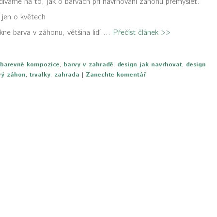
díváme na to, jak o barvách při navrhování záhonů přemýšlet.
 jen o květech
kne barva v záhonu, většina lidí ...
Přečíst článek >>
barevné kompozice
,
barvy v zahradě
,
design jak navrhovat
,
design
vý záhon
,
trvalky
,
zahrada
|
Zanechte komentář