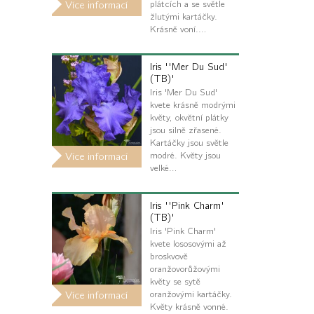
plátcích a se světle
Více informací
žlutými kartáčky.
Krásně voní.…
Iris ''Mer Du Sud'
(TB)'
Iris 'Mer Du Sud'
kvete krásně modrými
květy, okvětní plátky
jsou silně zřasené.
Kartáčky jsou světle
modré. Květy jsou
Více informací
velké…
Iris ''Pink Charm'
(TB)'
Iris 'Pink Charm'
kvete lososovými až
broskvově
oranžovorůžovými
květy se sytě
oranžovými kartáčky.
Více informací
Květy krásně vonné.