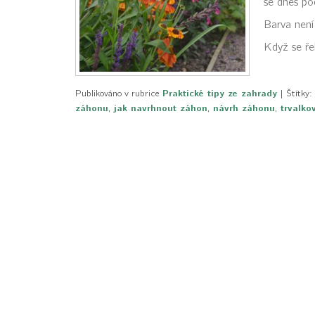
se dnes po
Barva není
Když se ře
Publikováno v rubrice
Praktické tipy ze zahrady
|
Štítky:
záhonu
,
jak navrhnout záhon
,
návrh záhonu
,
trvalko