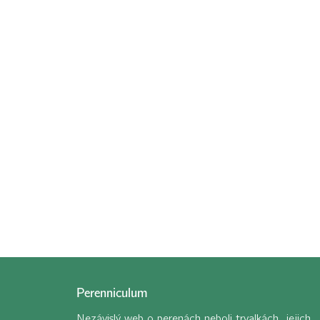
Perenniculum
Nezávislý web o perenách neboli trvalkách, jejich