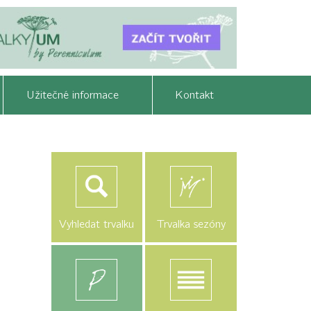
Užitečné informace
Kontakt
Vyhledat trvalku
Trvalka sezóny