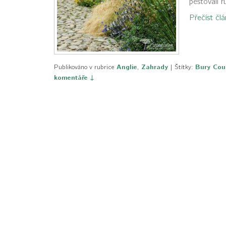
pěstovali 
Přečíst čl
Publikováno v rubrice
Anglie
,
Zahrady
|
Štítky:
Bury Cou
komentáře ↓