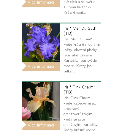
plátcích a se světle
Více informací
žlutými kartáčky.
Krásně voní.…
Iris ''Mer Du Sud'
(TB)'
Iris 'Mer Du Sud'
kvete krásně modrými
květy, okvětní plátky
jsou silně zřasené.
Kartáčky jsou světle
modré. Květy jsou
Více informací
velké…
Iris ''Pink Charm'
(TB)'
Iris 'Pink Charm'
kvete lososovými až
broskvově
oranžovorůžovými
květy se sytě
oranžovými kartáčky.
Více informací
Květy krásně vonné.