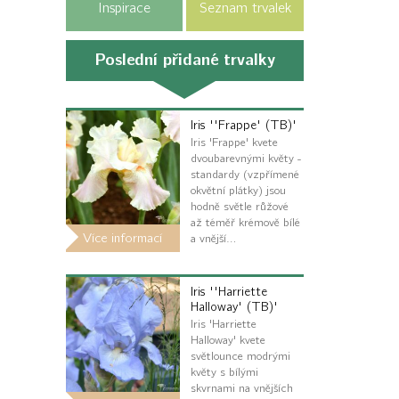
Inspirace
Seznam trvalek
Poslední přidané trvalky
Iris ''Frappe' (TB)'
Iris 'Frappe' kvete
dvoubarevnými květy -
standardy (vzpřímené
okvětní plátky) jsou
hodně světle růžové
až téměř krémově bílé
Více informací
a vnější…
Iris ''Harriette
Halloway' (TB)'
Iris 'Harriette
Halloway' kvete
světlounce modrými
květy s bílými
skvrnami na vnějších