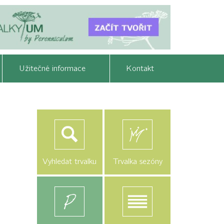
Užitečné informace
Kontakt
Vyhledat trvalku
Trvalka sezóny