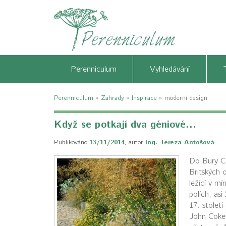
Perenniculum
Vyhledávání
Perenniculum
»
Zahrady
»
Inspirace
»
moderní design
Když se potkají dva géniové...
Publikováno
13/11/2014
,
autor
Ing. Tereza Antošová
Do Bury Co
Britských 
ležící v mí
polích, asi
17. stolet
John Coke 