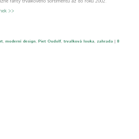
různé rarity trvalkového sortimentu až do roku 2002.
ánek >>
rt
,
moderní design
,
Piet Oudolf
,
trvalková louka
,
zahrada
|
8