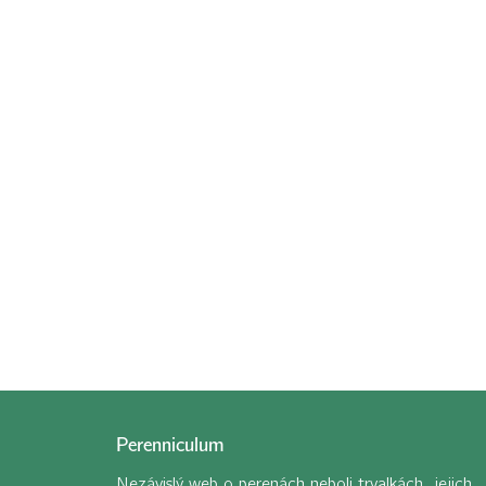
Perenniculum
Nezávislý web o perenách neboli trvalkách, jejich