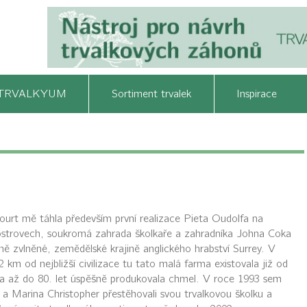
TRVALKYUM
Sortiment trvalek
Inspirace
urt mě táhla především první realizace Pieta Oudolfa na
ostrovech, soukromá zahrada školkaře a zahradníka Johna Coka
rně zvlněné, zemědělské krajině anglického hrabství Surrey. V
 2 km od nejbližší civilizace tu tato malá farma existovala již od
í a až do 80. let úspěšně produkovala chmel. V roce 1993 sem
a Marina Christopher přestěhovali svou trvalkovou školku a