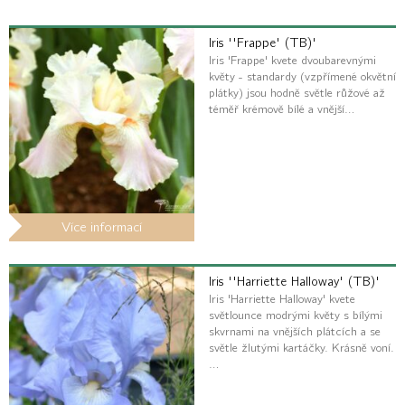
Iris ''Frappe' (TB)'
Iris 'Frappe' kvete dvoubarevnými
květy - standardy (vzpřímené okvětní
plátky) jsou hodně světle růžové až
téměř krémově bílé a vnější…
Více informací
Iris ''Harriette Halloway' (TB)'
Iris 'Harriette Halloway' kvete
světlounce modrými květy s bílými
skvrnami na vnějších plátcích a se
světle žlutými kartáčky. Krásně voní.
…