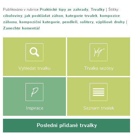
Publikováno v rubrice
Praktické tipy ze zahrady
,
Trvalky
|
Štítky:
cibuloviny
,
jak poskládat záhon
,
kategorie trvalek
,
kompozice
záhonu
,
kompoziční kategorie
,
pendleři
,
solitery
,
výplňové druhy
|
Zanechte komentář
Vyhledat trvalku
Trvalka sezóny
Inspirace
Seznam trvalek
Poslední přidané trvalky