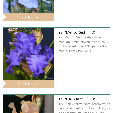
Více informací
Iris ''Mer Du Sud' (TB)'
Iris 'Mer Du Sud' kvete krásně
modrými květy, okvětní plátky jsou
silně zřasené. Kartáčky jsou světle
modré. Květy jsou velké…
Více informací
Iris ''Pink Charm' (TB)'
Iris 'Pink Charm' kvete lososovými až
broskvově oranžovorůžovými květy se
sytě oranžovými kartáčky. Květy