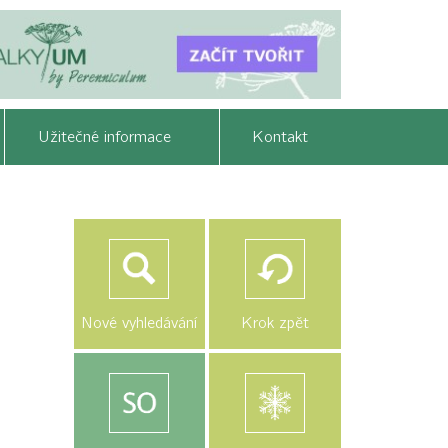
Užitečné informace
Kontakt
Nové vyhledávání
Krok zpět