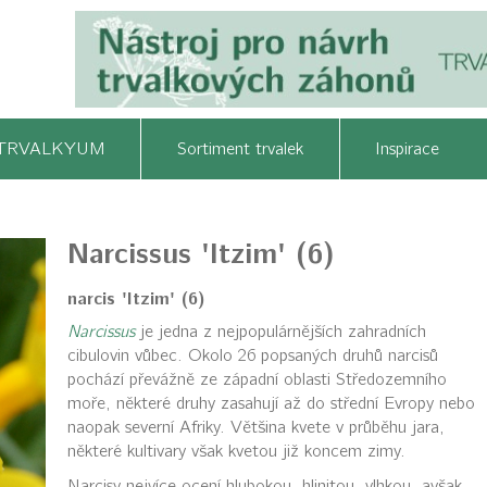
TRVALKYUM
Sortiment trvalek
Inspirace
Narcissus 'Itzim' (6)
narcis 'Itzim' (6)
Narcissus
je jedna z nejpopulárnějších zahradních
cibulovin vůbec. Okolo 26 popsaných druhů narcisů
pochází převážně ze západní oblasti Středozemního
moře, některé druhy zasahují až do střední Evropy nebo
naopak severní Afriky. Většina kvete v průběhu jara,
některé kultivary však kvetou již koncem zimy.
Narcisy nejvíce ocení hlubokou, hlinitou, vlhkou, avšak