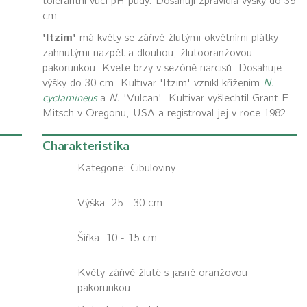
tolerantní vůči pH půdy. Dosahují zpravidla výšky do 35
cm.
'Itzim'
má květy se zářivě žlutými okvětními plátky
zahnutými nazpět a dlouhou, žlutooranžovou
pakorunkou. Kvete brzy v sezóně narcisů. Dosahuje
výšky do 30 cm. Kultivar 'Itzim' vznikl křížením
N.
cyclamineus
a
N.
'Vulcan'. Kultivar vyšlechtil Grant E.
Mitsch v Oregonu, USA a registroval jej v roce 1982.
Charakteristika
Kategorie:
Cibuloviny
Výška: 25 - 30 cm
Šířka: 10 - 15 cm
Květy zářivě žluté s jasně oranžovou
pakorunkou.