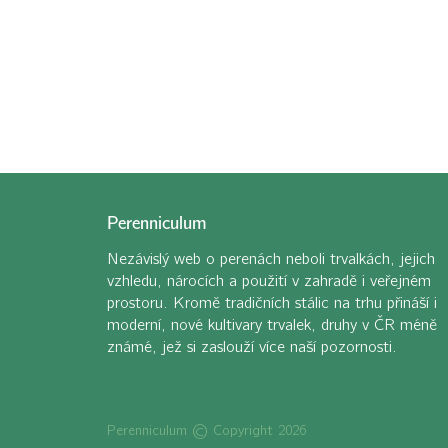
Perenniculum
Nezávislý web o perenách neboli trvalkách, jejich
vzhledu, nárocích a použití v zahradě i veřejném
prostoru. Kromě tradičních stálic na trhu přináší i
moderní, nové kultivary trvalek, druhy v ČR méně
známé, jež si zaslouží více naší pozornosti.
Perenniculum © Copyright 2026