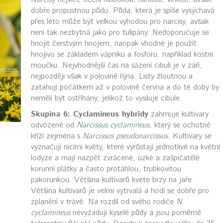
dobře propustnou půdu. Půda, která je spíše vysýchavá
přes léto může být velkou výhodou pro narcisy, avšak
není tak nezbytná jako pro tulipány. Nedoporučuje se
hnojit čerstvým hnojem, naopak vhodné je použít
hnojivo se základem vápníku a fosforu, například kostní
moučku. Nejvhodnější čas na sázení cibulí je v září,
nejpozději však v polovině října. Listy žloutnou a
zatahují počátkem až v polovině června a do té doby by
neměli být ostříhány, jelikož to vysiluje cibule.
Skupina 6: Cyclamineus hybridy
zahrnuje kultivary
odvozené od
Narcissus cyclamineus
, který se ochotně
kříží zejména s
Narcissus pseudonarcissus
. Kultivary se
vyznačují nícími květy, které vyrůstají jednotlivě na květní
lodyze a mají nazpět zvrácené, úzké a zašpičatělé
korunní plátky a často protáhlou, trubkovitou
pakorunkou. Většina kultivarů kvete brzy na jaře.
Většina kultivarů je velmi vytrvalá a hodí se dobře pro
zplanění v trávě. Na rozdíl od svého rodiče
N.
cyclamineus
nevyžadují kyselé půdy a jsou poměrně