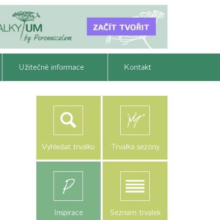
Užitečné informace
Kontakt
Vyhledat trvalku
Trvalka sezóny
Inspirace
Seznam trvalek