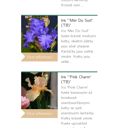
Krásně voní.…
Iris ''Mer Du Sud'
(TB)'
Iris 'Mer Du Sud'
kvete krásně modrými
květy, okvětní plátky
jsou silně zřasené.
Kartáčky jsou světle
modré. Květy jsou
Více informací
velké…
Iris ''Pink Charm'
(TB)'
Iris 'Pink Charm'
kvete lososovými až
broskvově
oranžovorůžovými
květy se sytě
oranžovými kartáčky.
Více informací
Květy krásně vonné.
Kvete uprostřed