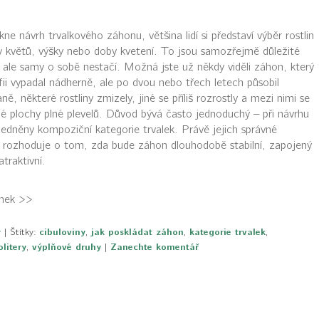
ne návrh trvalkového záhonu, většina lidí si představí výběr rostlin
y květů, výšky nebo doby kvetení. To jsou samozřejmě důležité
 ale samy o sobě nestačí. Možná jste už někdy viděli záhon, který
fii vypadal nádherně, ale po dvou nebo třech letech působil
ě, některé rostliny zmizely, jiné se příliš rozrostly a mezi nimi se
olé plochy plné plevelů. Důvod bývá často jednoduchý – při návrhu
ledněny kompoziční kategorie trvalek. Právě jejich správné
 rozhoduje o tom, zda bude záhon dlouhodobě stabilní, zapojený
atraktivní.
ánek >>
y
|
Štítky:
cibuloviny
,
jak poskládat záhon
,
kategorie trvalek
,
olitery
,
výplňové druhy
|
Zanechte komentář