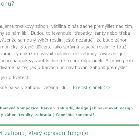
honu?
ujeme trvalkový záhon, většina z nás začne přemýšlet nad tím,
liny se nám líbí. Budou to levandule, třapatky, šanty nebo třeba
y?Jenže samotný výběr rostlin ještě nezaručí, že bude záhon
monicky. Stejně důležité jako správná skladba rostlin je totiž
vami. Ty dokážou ovlivnit náladu celé zahrady, zvýraznit její
nebo naopak vytvořit klidné místo pro odpočinek. A právě proto
díváme na to, jak o barvách při navrhování záhonů přemýšlet.
 jen o květech
kne barva v záhonu, většina lidí ...
Přečíst článek >>
barevné kompozice
,
barvy v zahradě
,
design jak navrhovat
,
design
vý záhon
,
trvalky
,
zahrada
|
Zanechte komentář
ví záhonu, který opravdu funguje