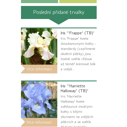
Poslední přidané trvalky
Iris ''Frappe' (TB)'
Iris 'Frappe' kvete
dvoubarevnými květy -
standardy (vzpřímené
okvětní plátky) jsou
hodně světle růžové
až téměř krémově bílé
Více informací
a vnější…
Iris ''Harriette
Halloway' (TB)'
Iris 'Harriette
Halloway' kvete
světlounce modrými
květy s bílými
skvrnami na vnějších
plátcích a se světle
Více informací
žlutými kartáčky.