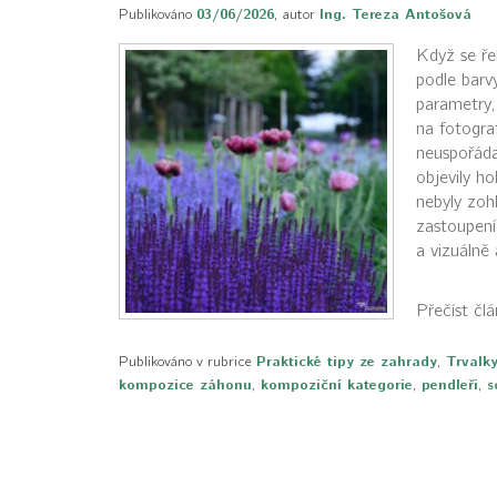
Publikováno
03/06/2026
,
autor
Ing. Tereza Antošová
Když se řek
podle barv
parametry,
na fotogra
neuspořádan
objevily h
nebyly zoh
zastoupení
a vizuálně 
Přečíst čl
Publikováno v rubrice
Praktické tipy ze zahrady
,
Trvalk
kompozice záhonu
,
kompoziční kategorie
,
pendleři
,
s