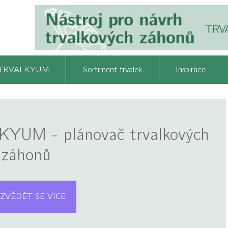
TRVALKYUM
Sortiment trvalek
Inspirace
KYUM - plánovač trvalkových
záhonů
ZVĚDĚT SE VÍCE