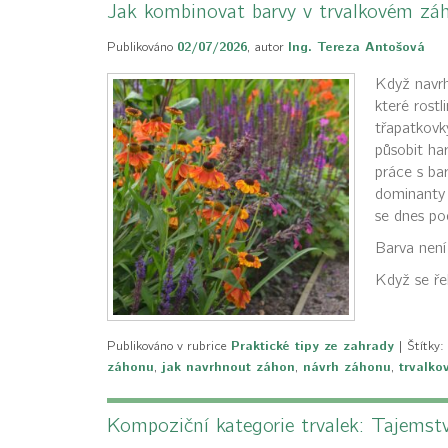
Jak kombinovat barvy v trvalkovém zá
Publikováno
02/07/2026
,
autor
Ing. Tereza Antošová
Když navrh
které rost
třapatkovk
působit har
práce s bar
dominanty 
se dnes po
Barva není
Když se ře
Publikováno v rubrice
Praktické tipy ze zahrady
|
Štítky:
záhonu
,
jak navrhnout záhon
,
návrh záhonu
,
trvalko
Kompoziční kategorie trvalek: Tajemst