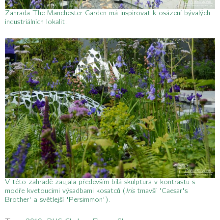
Zahrada The Manchester Garden má inspirovat k osázení bývalých
industriálních lokalit.
V této zahradě zaujala především bílá skulptura v kontrastu s
modře kvetoucími výsadbami kosatců (
Iris
tmavší 'Caesar's
Brother' a světlejší 'Persimmon').