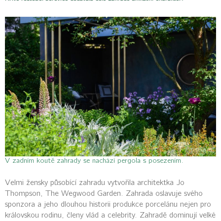
V zadním koutě zahrady se nachází pergola s posezením.
Velmi žensky působící zahradu vytvořila architektka Jo
Thompson, The Wegwood Garden. Zahrada oslavuje svého
sponzora a jeho dlouhou historii produkce porcelánu nejen pro
královskou rodinu, členy vlád a celebrity. Zahradě dominují velké