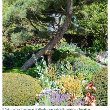
Křivě rostoucí borovice dodávala celé zahradě unikátní charakter.