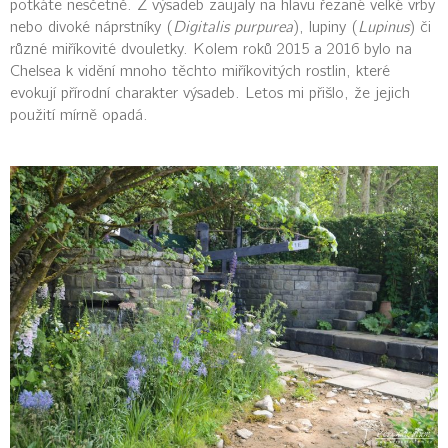
potkáte nesčetně. Z výsadeb zaujaly na hlavu řezané velké vrby
nebo divoké náprstníky (
Digitalis purpurea
), lupiny (
Lupinus
) či
různé miříkovité dvouletky. Kolem roků 2015 a 2016 bylo na
Chelsea k vidění mnoho těchto miříkovitých rostlin, které
evokují přírodní charakter výsadeb. Letos mi přišlo, že jejich
použití mírně opadá.