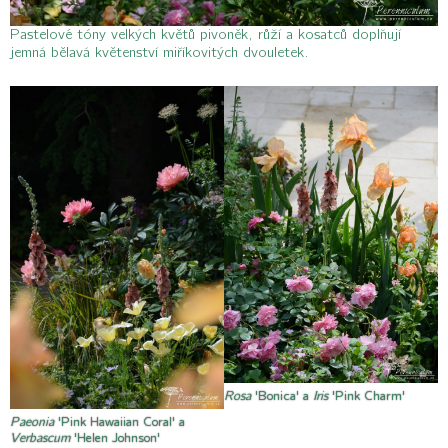
Pastelové tóny velkých květů pivoněk, růží a kosatců doplňují
jemná bělavá květenství miříkovitých dvouletek.
Rosa
'Bonica' a
Iris
'Pink Charm'
Paeonia
'Pink Hawaiian Coral' a
Verbascum
'Helen Johnson'