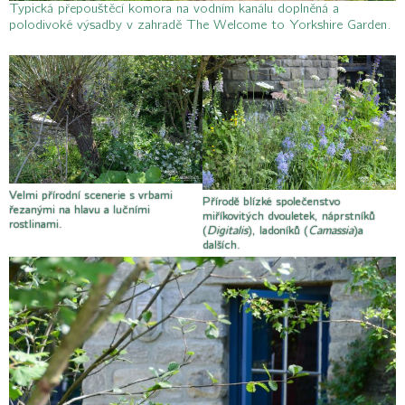
Typická přepouštěcí komora na vodním kanálu doplněná a
polodivoké výsadby v zahradě The Welcome to Yorkshire Garden.
Velmi přírodní scenerie s vrbami
Přírodě blízké společenstvo
řezanými na hlavu a lučními
miříkovitých dvouletek, náprstníků
rostlinami.
(
Digitalis
), ladoníků (
Camassia
)a
dalších.