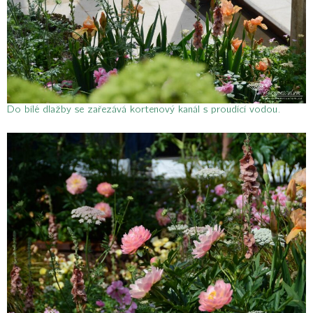
Do bílé dlažby se zařezává kortenový kanál s proudící vodou.