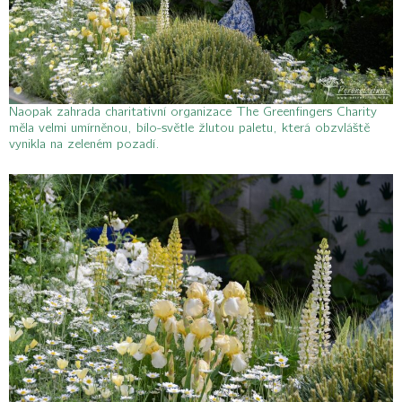
Naopak zahrada charitativní organizace The Greenfingers Charity
měla velmi umírněnou, bílo-světle žlutou paletu, která obzvláště
vynikla na zeleném pozadí.