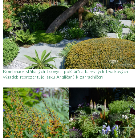
Kombinace střihaných tisových polštářů a barevných trvalkových
výsadeb reprezentuje lásku Angličanů k zahradničení.