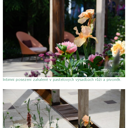
Intimní posezení zahalené v pastelových výsadbách růží a pivoněk.