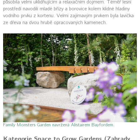
působila velmi uklidňujícím a relaxačním dojmem. Téměř lesní
prostředí navodili mladé břízy a borovice kolem klidné hladiny
vodního prvku z kortenu. Velmi zajímavým prvkem byla lavička
ze dřeva na dvou hrubě opracovaných kamenech.
Family Monsters Garden navržená Alistairem Bayfordem.
Kategorie Space to Grow Gardens (Zahrady