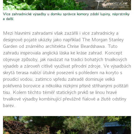
Více zahradnické výsadby u domku správce komory zdobí lupiny, náprstníky
a další.
Mezi hlavními zahradami však zazářili i více zahradnicky a
designově pojaté ukázky jako například The Morgan Stanley
Garden od známého architekta Chrise Beardshawa. Tuto
zahradu inspirovala anglická láska ke kráse zahrad. Koncept
objevuje způsoby, jak navázat na tradici bohatých trvalkových
výsadeb a zároveň citlivě využívat přírodní zdroje. Ve výsadbách
skrytá terasa nabízí útulné posezení s pohledem na koryto s
proudící vodou, zatímco vpředu zahradě dominuje velká
pokřivená borovice a několika nízkými přísně střihanými polštáři
tisu. Kolem těchto téměř statických prvků se linou hravé
trvalkové výsadby kombinující převážně fialové a žluté odstíny
barev.