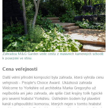
Zahradou M&G Garden vede cesta z masivních kamenných schodů
k posezení ve stínu.
Cena veřejnosti
Další velmi přírodní kompozicí byla zahrada, která vyhrála cenu
veřejnosti - People's Choice Award. Ukázková zahrada
Welcome to Yorkshire od architekta Marka Gregoryho už
nepůsobila ani jako zahrada, ale spíše část krajiny tolik typické
pro severní hrabství Yorkshiru. Ústředním bodem byl plavební
kanál s přepouštěcí komorou, kterých nejen v tomto hrabství