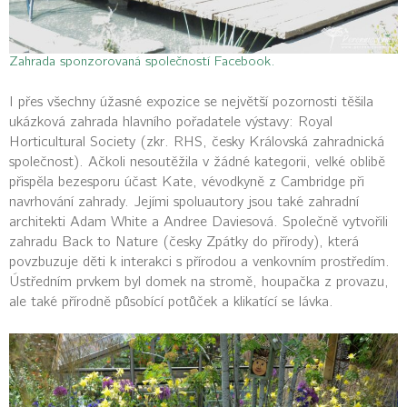
Zahrada sponzorovaná společností Facebook.
I přes všechny úžasné expozice se největší pozornosti těšila
ukázková zahrada hlavního pořadatele výstavy: Royal
Horticultural Society (zkr. RHS, česky Královská zahradnická
společnost). Ačkoli nesoutěžila v žádné kategorii, velké oblibě
přispěla bezesporu účast Kate, vévodkyně z Cambridge při
navrhování zahrady. Jejími spoluautory jsou také zahradní
architekti Adam White a Andree Daviesová. Společně vytvořili
zahradu Back to Nature (česky Zpátky do přírody), která
povzbuzuje děti k interakci s přírodou a venkovním prostředím.
Ústředním prvkem byl domek na stromě, houpačka z provazu,
ale také přírodně působící potůček a klikatící se lávka.