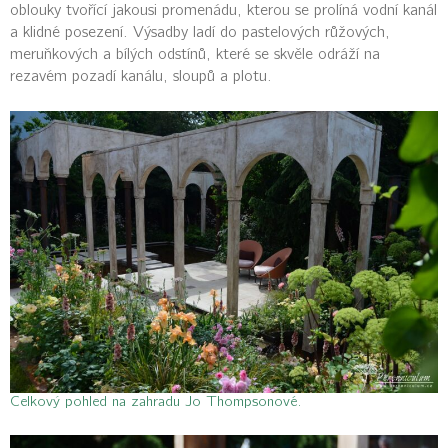
oblouky tvořící jakousi promenádu, kterou se prolíná vodní kanál
a klidné posezení. Výsadby ladí do pastelových růžových,
meruňkových a bílých odstínů, které se skvěle odráží na
rezavém pozadí kanálu, sloupů a plotu.
Celkový pohled na zahradu Jo Thompsonové.