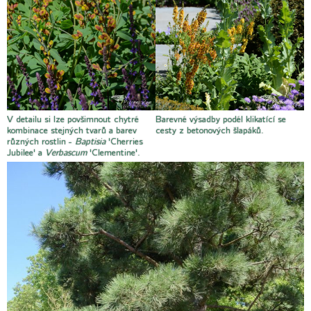
V detailu si lze povšimnout chytré
Barevné výsadby podél klikatící se
kombinace stejných tvarů a barev
cesty z betonových šlapáků.
různých rostlin -
Baptisia
'Cherries
Jubilee' a
Verbascum
'Clementine'.