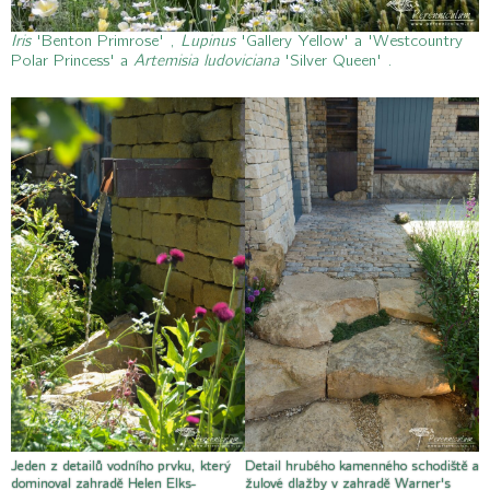
Iris
'Benton Primrose' ,
Lupinus
'Gallery Yellow' a 'Westcountry
Polar Princess' a
Artemisia ludoviciana
'Silver Queen' .
Jeden z detailů vodního prvku, který
Detail hrubého kamenného schodiště a
dominoval zahradě Helen Elks-
žulové dlažby v zahradě Warner's