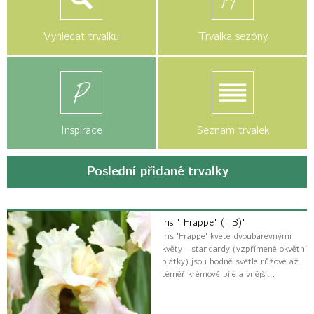
Vyhledat trvalku
Trvalka sezóny
Inspirace
Seznam trvalek
Poslední přidané trvalky
Iris ''Frappe' (TB)'
Iris 'Frappe' kvete dvoubarevnými
květy - standardy (vzpřímené okvětní
plátky) jsou hodně světle růžové až
téměř krémově bílé a vnější…