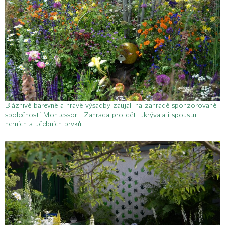
Bláznivě barevné a hravé výsadby zaujali na zahradě sponzorované
společností Montessori. Zahrada pro děti ukrývala i spoustu
herních a učebních prvků.