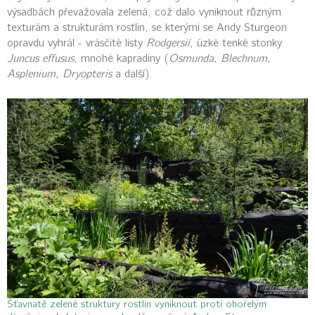
výsadbách převažovala zelená, což dalo vyniknout různým
texturám a strukturám rostlin, se kterými se Andy Sturgeon
opravdu vyhrál - vrásčité listy
Rodgersií
, úzké tenké stonky
Juncus effusus
, mnohé kapradiny (
Osmunda, Blechnum,
Asplenium, Dryopteris
a další).
Šťavnatě zelené struktury rostlin vyniknout proti ohořelým