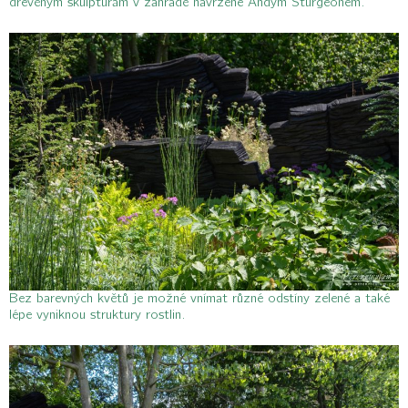
dřevěným skulpturám v zahradě navržené Andym Sturgeonem.
Bez barevných květů je možné vnímat různé odstíny zelené a také
lépe vyniknou struktury rostlin.