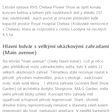
Letošní výstava RHS Chelsea Flower Show se opět konala
koncem května a během pěti návštěvních dnů ji shlédlo 157
tisíc návštěvníků. Jejich počet je omezen především kvůli
kapacitě prostor Royal Hospital Chelsea (Královské nemocnice
v Chelsea), která se rozprostírá v centru Londýna na necelých
4,5 ha.
Hlavní bulvár s velkými ukázkovými zahradami
(Main avenue)
Na letošní "main avenue" (česky hlavní bulvár), což je něco
jako přehlídkové molo zahradnického světa, bylo k vidění 11
velkých ukázkových zahrad. Tématikou stále rezonuje návrat k
přírodě, přírodním materiálům, práce s ekologií - zadržování
vody, stále sušší klima... I vítězná zahrada (ocenění Best Show
Garden) od architekta Andyho Sturgeona, M&G Garden, měla
velmi přírodě blízký vzhled. Koncept této zahrady měl
vyjadřovat schopnost přírody regenerovat. Staré, ohořelé
dřevěné trámy reprezentovaly minulost a šťavnatá zeleň kolem
regenerující sílu nové, nastupující vegetace. V nepříliš barevných