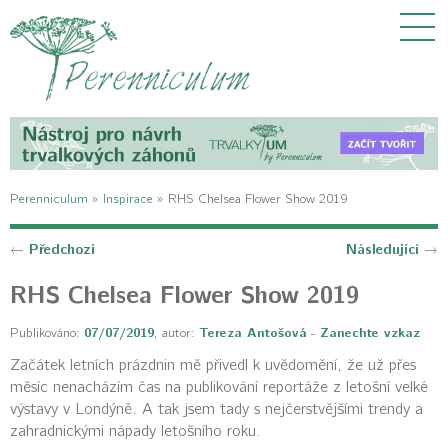
Perenniculum
»
Inspirace
»
RHS Chelsea Flower Show 2019
Předchozí
Následující
←
→
RHS Chelsea Flower Show 2019
Publikováno:
07/07/2019
, autor:
Tereza Antošová
-
Zanechte vzkaz
Začátek letních prázdnin mě přivedl k uvědomění, že už přes
měsíc nenacházím čas na publikování reportáže z letošní velké
výstavy v Londýně. A tak jsem tady s nejčerstvějšími trendy a
zahradnickými nápady letošního roku.