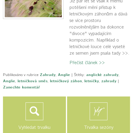
Již pár let se však k mému
potěšení mění přístup k
letničkovým záhonům a dává
se více prostoru
rozvolněnějším ba dokonce
"divoce" vypadajícím
kompozicím. Například o
letničkové louce celé vyseté
ze semen jsem psala tady >>.
Přečíst článek >>
Publikováno v rubrice
Zahrady
,
Anglie
|
Štítky:
anglické zahrady
,
Anglie
,
letničková směs
,
letničkový záhon
,
letničky
,
zahrady
|
Zanechte komentář
Vyhledat trvalku
Trvalka sezóny