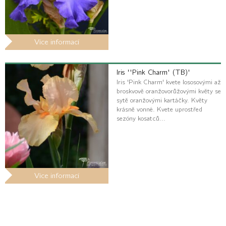
Více informací
Iris ''Pink Charm' (TB)'
Iris 'Pink Charm' kvete lososovými až
broskvově oranžovorůžovými květy se
sytě oranžovými kartáčky. Květy
krásně vonné. Kvete uprostřed
sezóny kosatců...
Více informací