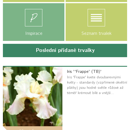
Inspirace
Seznam trvalek
Poslední přidané trvalky
Iris ''Frappe' (TB)'
Iris 'Frappe' kvete dvoubarevnými
květy - standardy (vzpřímené okvětní
plátky) jsou hodně světle růžové až
téměř krémově bílé a vnější…