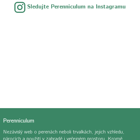
Sledujte Perenniculum na Instagramu
Perenniculum
Nezávislý web o perenách neboli trvalkách, jejich vzhledu,
nárocích a použití v zahradě i veřejném prostoru. Kromě