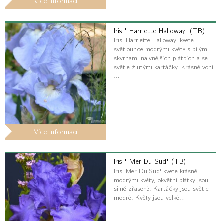
Více informací
Iris ''Harriette Halloway' (TB)'
Iris 'Harriette Halloway' kvete
světlounce modrými květy s bílými
skvrnami na vnějších plátcích a se
světle žlutými kartáčky. Krásně voní.
…
Více informací
Iris ''Mer Du Sud' (TB)'
Iris 'Mer Du Sud' kvete krásně
modrými květy, okvětní plátky jsou
silně zřasené. Kartáčky jsou světle
modré. Květy jsou velké…