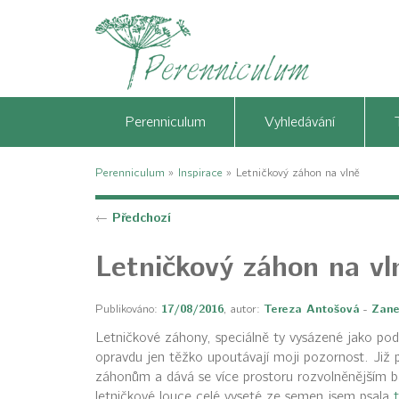
Perenniculum
Vyhledávání
Perenniculum
»
Inspirace
»
Letničkový záhon na vlně
Předchozí
←
Letničkový záhon na vl
Publikováno:
17/08/2016
, autor:
Tereza Antošová
-
Zane
Letničkové záhony, speciálně ty vysázené jako pod
opravdu jen těžko upoutávají moji pozornost. Již 
záhonům a dává se více prostoru rozvolněnějším 
letničkové louce celé vyseté ze semen jsem psala