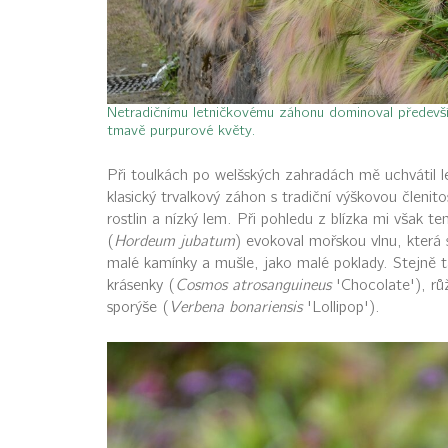
Netradičnímu letničkovému záhonu dominoval předevš
tmavě purpurové květy.
Při toulkách po welšských zahradách mě uchvátil le
klasický trvalkový záhon s tradiční výškovou členito
rostlin a nízký lem. Při pohledu z blízka mi však t
(
Hordeum jubatum
) evokoval mořskou vlnu, která 
malé kamínky a mušle, jako malé poklady. Stejně t
krásenky (
Cosmos atrosanguineus
'Chocolate'), růž
sporýše (
Verbena bonariensis
'Lollipop').