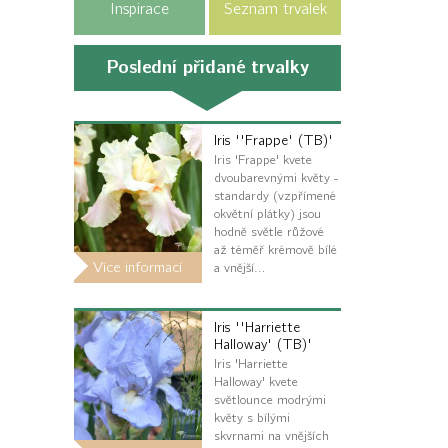
Inspirace
Seznam trvalek
Poslední přidané trvalky
Iris ''Frappe' (TB)'
Iris 'Frappe' kvete
dvoubarevnými květy -
standardy (vzpřímené
okvětní plátky) jsou
hodně světle růžové
až téměř krémově bílé
Více informací
a vnější…
Iris ''Harriette
Halloway' (TB)'
Iris 'Harriette
Halloway' kvete
světlounce modrými
květy s bílými
skvrnami na vnějších