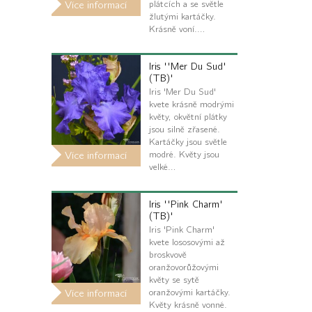
plátcích a se světle
Více informací
žlutými kartáčky.
Krásně voní.…
Iris ''Mer Du Sud'
(TB)'
Iris 'Mer Du Sud'
kvete krásně modrými
květy, okvětní plátky
jsou silně zřasené.
Kartáčky jsou světle
modré. Květy jsou
Více informací
velké…
Iris ''Pink Charm'
(TB)'
Iris 'Pink Charm'
kvete lososovými až
broskvově
oranžovorůžovými
květy se sytě
oranžovými kartáčky.
Více informací
Květy krásně vonné.