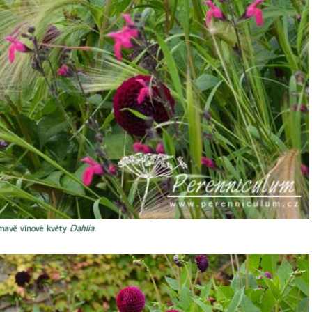
tmavě vínové květy
Dahlia
.