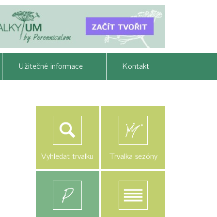
Užitečné informace
Kontakt
Vyhledat trvalku
Trvalka sezóny