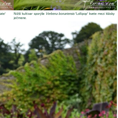
ate'
Nižší kultivar sporýše
Verbena bonariensis
'Lollipop' kvete mezi klásky
ječmene.