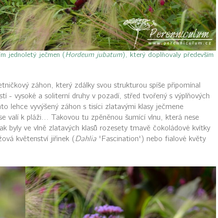
ím jednoletý ječmen (
Hordeum jubatum
), který doplňovaly především
tničkový záhon, který zdálky svou strukturou spíše připomínal
stí - vysoké a soliterní druhy v pozadí, střed tvořený s výplňových
ento lehce vyvýšený záhon s tisíci zlatavými klasy ječmene
se valí k pláži... Takovou tu zpěněnou šumící vlnu, která nese
ak byly ve vlně zlatavých klasů rozesety tmavě čokoládové kvítky
ová květenství jiřinek (
Dahlia
'Fascination') nebo fialové květy