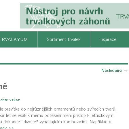
TRVALKYUM
Sortiment trvalek
Inspirace
Následující
→
ně
chte vzkaz
le pravítka do nejrůznějších ornamentů nebo zvířecích tvarů,
pár let se však k mému potěšení mění přístup k letničkovým
ba dokonce "divoce" vypadajícím kompozicím. Například o
tady >>
.