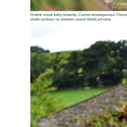
Drobné vínové květy krásenky
Cosmos atrosanguineus
'Chocol
skvěle vyniknou na zlatavém pozadí klásků ječmene.