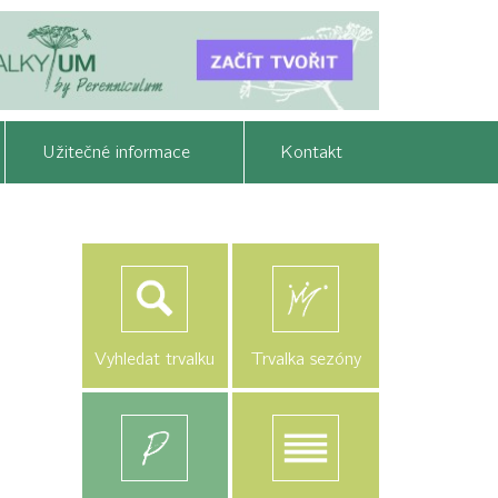
Užitečné informace
Kontakt
Vyhledat trvalku
Trvalka sezóny