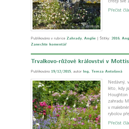
chtějí své 
Přečíst čl
Publikováno v rubrice
Zahrady
,
Anglie
|
Štítky:
2016
,
Ang
Zanechte komentář
Trvalkovo-růžové království v Motti
Publikováno
19/12/2015
,
autor
Ing. Tereza Antošová
Nedávný, v
léto, kdy 
Houghton L
zahradu Mo
v malebném
rybolov př
Přečíst čl