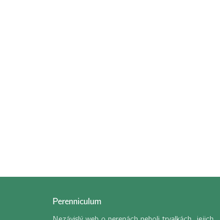
Perenniculum
Nezávislý web o perenách neboli trvalkách, jejich