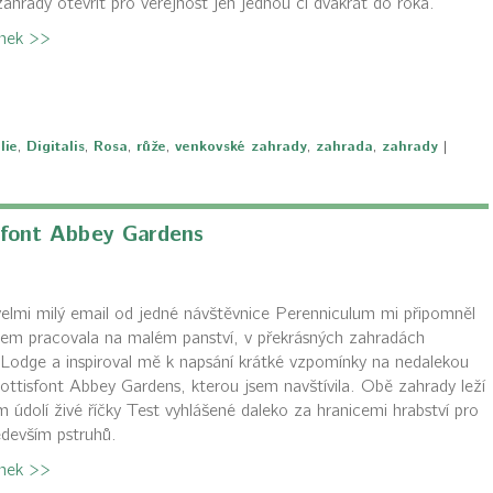
zahrady otevřít pro veřejnost jen jednou či dvakrát do roka.
ánek >>
lie
,
Digitalis
,
Rosa
,
růže
,
venkovské zahrady
,
zahrada
,
zahrady
|
sfont Abbey Gardens
elmi milý email od jedné návštěvnice Perenniculum mi připomněl
jsem pracovala na malém panství, v překrásných zahradách
odge a inspiroval mě k napsání krátké vzpomínky na nedalekou
ttisfont Abbey Gardens, kterou jsem navštívila. Obě zahrady leží
 údolí živé říčky Test vyhlášené daleko za hranicemi hrabství pro
edevším pstruhů.
ánek >>