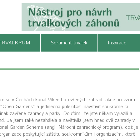
TRVALKYUM
Sortiment trvalek
Inspirace
m se v Čechách konal Víkend otevřených zahrad, akce po vzoru
 "Open Gardens" a jedinečná příležitost navštívit soukromé či
 jinak zavřené zahrady a parky. Doufám, že jste někam vyrazili a
kend. Já jsem také nezahálela a navštívila jsem hned dvě zahrady v
onal Garden Scheme (angl. Národní zahradnický program), což je
organizace poskytující záštitu soukromníkům i organizacím, které