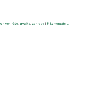
 venkov
,
růže
,
trvalky
,
zahrady
|
5 komentáře ↓