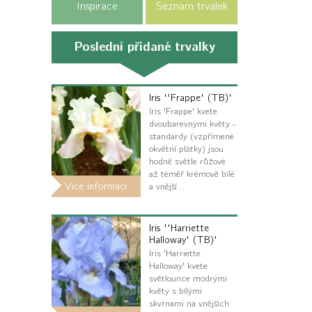
Inspirace
Seznam trvalek
Poslední přidané trvalky
Iris ''Frappe' (TB)'
Iris 'Frappe' kvete
dvoubarevnými květy -
standardy (vzpřímené
okvětní plátky) jsou
hodně světle růžové
až téměř krémově bílé
Více informací
a vnější…
Iris ''Harriette
Halloway' (TB)'
Iris 'Harriette
Halloway' kvete
světlounce modrými
květy s bílými
skvrnami na vnějších