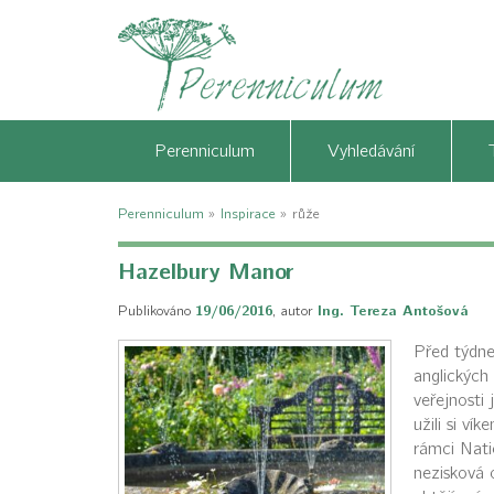
Perenniculum
Vyhledávání
Perenniculum
»
Inspirace
»
růže
Hazelbury Manor
Publikováno
19/06/2016
,
autor
Ing. Tereza Antošová
Před týdne
anglických
veřejnosti
užili si ví
rámci Nati
nezisková 