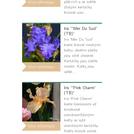
plátcích a se světle
Více informací
žlutými kartáčky.
Krásně voní.…
Iris ''Mer Du Sud'
(TB)'
Iris 'Mer Du Sud'
kvete krásně modrými
květy, okvětní plátky
jsou silně zřasené.
Kartáčky jsou světle
modré. Květy jsou
Více informací
velké…
Iris ''Pink Charm'
(TB)'
Iris 'Pink Charm'
kvete lososovými až
broskvově
oranžovorůžovými
květy se sytě
oranžovými kartáčky.
Více informací
Květy krásně vonné.