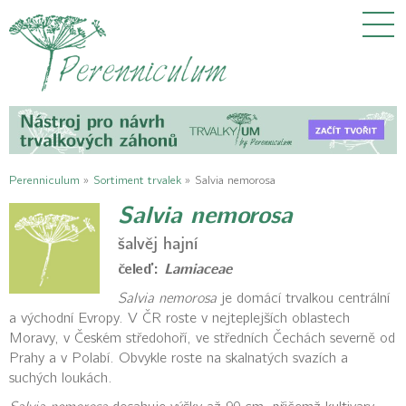
Perenniculum
»
Sortiment trvalek
»
Salvia nemorosa
Salvia nemorosa
šalvěj hajní
čeleď:
Lamiaceae
Salvia nemorosa
je domácí trvalkou centrální
a východní Evropy. V ČR roste v nejteplejších oblastech
Moravy, v Českém středohoří, ve středních Čechách severně od
Prahy a v Polabí. Obvykle roste na skalnatých svazích a
suchých loukách.