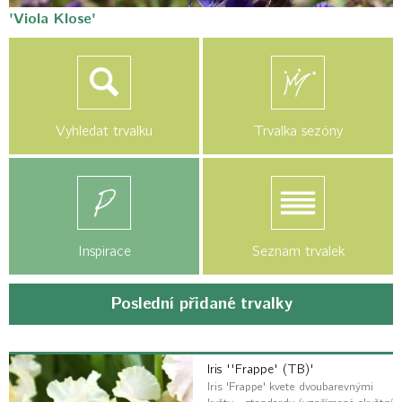
'Viola Klose'
Vyhledat trvalku
Trvalka sezóny
Inspirace
Seznam trvalek
Poslední přidané trvalky
Iris ''Frappe' (TB)'
Iris 'Frappe' kvete dvoubarevnými