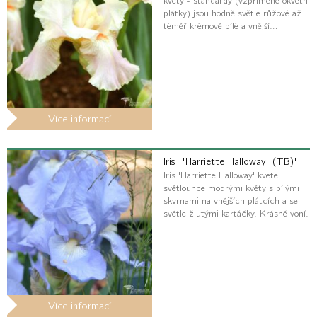
květy - standardy (vzpřímené okvětní
plátky) jsou hodně světle růžové až
téměř krémově bílé a vnější…
Více informací
Iris ''Harriette Halloway' (TB)'
Iris 'Harriette Halloway' kvete
světlounce modrými květy s bílými
skvrnami na vnějších plátcích a se
světle žlutými kartáčky. Krásně voní.
…
Více informací