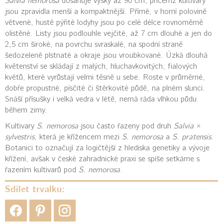
Salvia nemorosa
dosahuje výšky až 90 cm, přičemž kultivary
jsou zpravidla menší a kompaktnější. Přímé, v horní polovině
větvené, hustě pýřité lodyhy jsou po celé délce rovnoměrně
olistěné. Listy jsou podlouhle vejčité, až 7 cm dlouhé a jen do
2,5 cm široké, na povrchu svraskalé, na spodní straně
šedozeleně plstnaté a okraje jsou vroubkované. Úzká dlouhá
květenství se skládají z malých, hluchavkovitých, fialových
květů, které vyrůstají velmi těsně u sebe. Roste v průměrné,
dobře propustné, písčité či štěrkovité půdě, na plném slunci.
Snáší přísušky i velká vedra v létě, nemá ráda vlhkou půdu
během zimy.
Kultivary
S. nemorosa
jsou často řazeny pod druh
Salvia
×
sylvestris
, která je křížencem mezi
S. nemorosa
a
S. pratensis
.
Botanici to označují za logičtější z hlediska genetiky a vývoje
křížení, avšak v české zahradnické praxi se spíše setkáme s
řazením kultivarů pod
S. nemorosa
.
Sdílet trvalku: