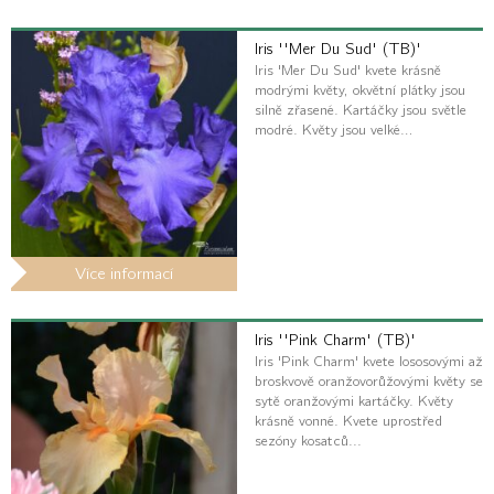
Iris ''Mer Du Sud' (TB)'
Iris 'Mer Du Sud' kvete krásně
modrými květy, okvětní plátky jsou
silně zřasené. Kartáčky jsou světle
modré. Květy jsou velké…
Více informací
Iris ''Pink Charm' (TB)'
Iris 'Pink Charm' kvete lososovými až
broskvově oranžovorůžovými květy se
sytě oranžovými kartáčky. Květy
krásně vonné. Kvete uprostřed
sezóny kosatců...