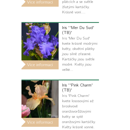
plátcích a se světle
Více informací
žlutými kartáčky.
Krásně voní.…
Iris ''Mer Du Sud'
(TB)'
Iris 'Mer Du Sud'
kvete krásně modrými
květy, okvětní plátky
jsou silně zřasené.
Kartáčky jsou světle
modré. Květy jsou
Více informací
velké…
Iris ''Pink Charm'
(TB)'
Iris 'Pink Charm'
kvete lososovými až
broskvově
oranžovorůžovými
květy se sytě
oranžovými kartáčky.
Více informací
Květy krásně vonné.