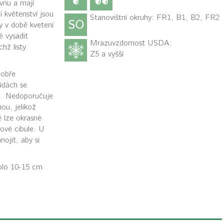
vnu a mají
 květenství jsou
Stanovištní okruhy: FR1, B1, B2, FR2
ty v době kvetení
é vysadit
Mrazuvzdornost USDA:
chž listy
Z5 a vyšší
dobře
ůdách se
áž. Nedoporučuje
ou, jelikož
ě lze okrasné
nové cibule. U
nojit, aby si
olo 10-15 cm