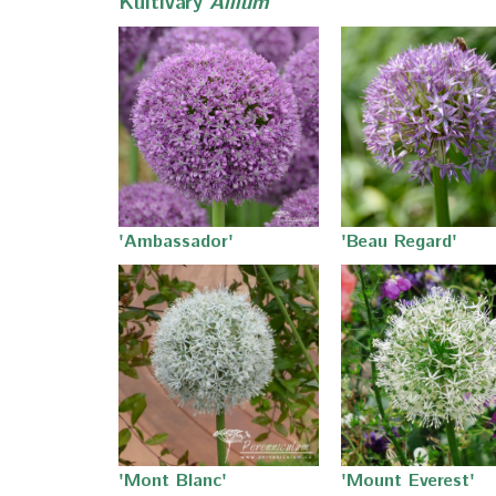
Kultivary
Allium
'Ambassador'
'Beau Regard'
'Mont Blanc'
'Mount Everest'