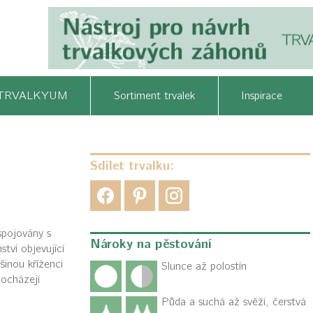
TRVALKYUM
Sortiment trvalek
Inspirace
Sdílet trvalku:
spojovány s
Nároky na pěstování
ství objevující
šinou kříženci
Slunce až polostín
pocházejí
Půda a suchá až svěží, čerstvá