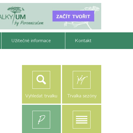
Užitečné informace
Kontakt
Vyhledat trvalku
Trvalka sezóny