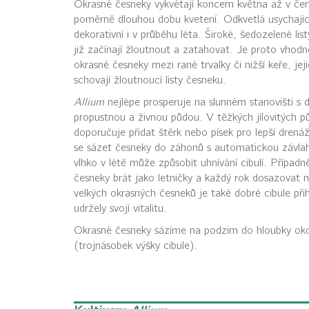
Okrasné česneky vykvétají koncem května až v čer
poměrně dlouhou dobu kvetení. Odkvetlá usychající
dekorativní i v průběhu léta. Široké, šedozelené lis
již začínají žloutnout a zatahovat. Je proto vhodn
okrasné česneky mezi rané trvalky či nižší keře, jeji
schovají žloutnoucí listy česneku.
Allium
nejlépe prosperuje na slunném stanovišti s 
propustnou a živnou půdou. V těžkých jílovitých p
doporučuje přidat štěrk nebo písek pro lepší dren
se sázet česneky do záhonů s automatickou závlah
vlhko v létě může způsobit uhnívání cibulí. Případn
česneky brát jako letničky a každý rok dosazovat 
velkých okrasných česneků je také dobré cibule přih
udržely svojí vitalitu.
Okrasné česneky sázíme na podzim do hloubky ok
(trojnásobek výšky cibule).