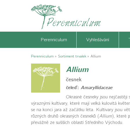
Perenniculum
Vyhledávání
Perenniculum
»
Sortiment trvalek
»
Allium
Allium
česnek
čeleď:
Amaryllidaceae
Okrasné česneky jsou nejčastěji 
výraznými kultivary, které mají velká kulovitá květen
se na konci jara až začátku léta. Kultivary jsou vět
různých druhů okrasných česneků (
Allium
), které 
převážně ze sušších oblastí Středního Východu.