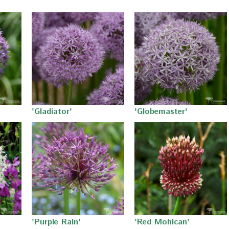
'Gladiator'
'Globemaster'
'Red Mohican'
'Purple Rain'