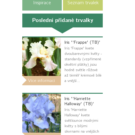
Inspirace
Seznam trvalek
Poslední přidané trvalky
Iris ''Frappe' (TB)'
Iris 'Frappe' kvete
dvoubarevnými květy -
standardy (vzpřímené
okvětní plátky) jsou
hodně světle růžové
až téměř krémově bílé
Více informací
a vnější…
Iris ''Harriette
Halloway' (TB)'
Iris 'Harriette
Halloway' kvete
světlounce modrými
květy s bílými
skvrnami na vnějších