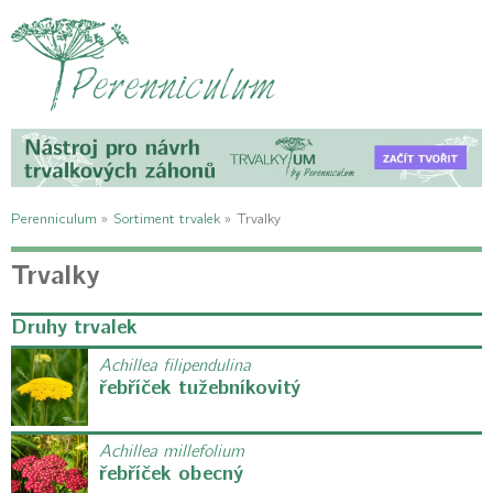
Perenniculum
»
Sortiment trvalek
»
Trvalky
Trvalky
Druhy trvalek
Achillea filipendulina
řebříček tužebníkovitý
Achillea millefolium
řebříček obecný