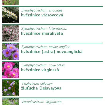
Symphyotrichum ericoides
hvězdnice vřesovcová
Symphyotrichum lateriflorum
hvězdnice shorakvětá
Symphyotrichum novae-angliae
hvězdnice (astra) novoanglická
Symphyotrichum novi-belgii
hvězdnice virginská
Thalictrum delavayi
žluťucha Delavayova
Veronicastrum virginicum