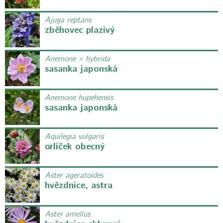
Ajuga reptans
zběhovec plazivý
Anemone × hybrida
sasanka japonská
Anemone hupehensis
sasanka japonská
Aquilegia vulgaris
orlíček obecný
Aster ageratoides
hvězdnice, astra
Aster amellus