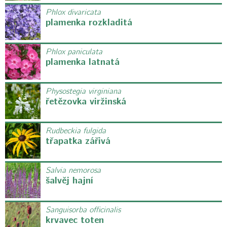
Phlox divaricata
plamenka rozkladitá
Phlox paniculata
plamenka latnatá
Physostegia virginiana
řetězovka viržinská
Rudbeckia fulgida
třapatka zářivá
Salvia nemorosa
šalvěj hajní
Sanguisorba officinalis
krvavec toten