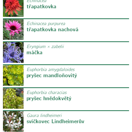
Echinacea
třapatkovka
Echinacea purpurea
třapatkovka nachová
Eryngium × zabelii
máčka
Euphorbia amygdaloides
pryšec mandloňovitý
Euphorbia characias
pryšec hnědokvětý
Gaura lindheimeri
svíčkovec Lindheimerův