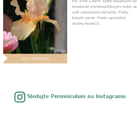
Iris 'Pink Charm' kvete lososovými až
broskvově oranžovorůžovými květy se
sytě oranžovými kartáčky. Květy
krásně vonné. Kvete uprostřed
sezóny kosatců...
Více informací
Sledujte Perenniculum na Instagramu