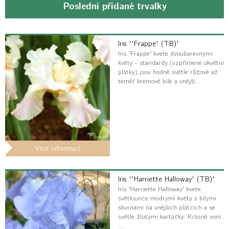
Poslední přidané trvalky
Iris ''Frappe' (TB)'
Iris 'Frappe' kvete dvoubarevnými
květy - standardy (vzpřímené okvětní
plátky) jsou hodně světle růžové až
téměř krémově bílé a vnější…
Více informací
Iris ''Harriette Halloway' (TB)'
Iris 'Harriette Halloway' kvete
světlounce modrými květy s bílými
skvrnami na vnějších plátcích a se
světle žlutými kartáčky. Krásně voní.
…