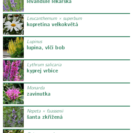
levandule lékařská
Leucanthemum × superbum
kopretina velkokvětá
Lupinus
lupina, vlčí bob
Lythrum salicaria
kyprej vrbice
Monarda
zavinutka
Nepeta × faassenii
šanta zkřížená