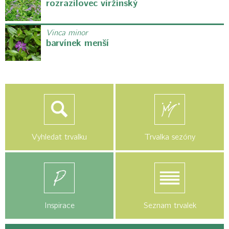
rozrazilovec viržinský
Vinca minor
barvínek menší
Vyhledat trvalku
Trvalka sezóny
Inspirace
Seznam trvalek