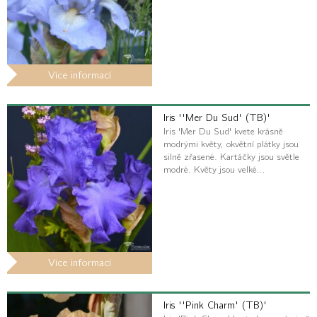
Více informací
Iris ''Mer Du Sud' (TB)'
Iris 'Mer Du Sud' kvete krásně
modrými květy, okvětní plátky jsou
silně zřasené. Kartáčky jsou světle
modré. Květy jsou velké…
Více informací
Iris ''Pink Charm' (TB)'