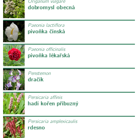
Origanum vulgare
dobromysl obecná
Paeonia lactiflora
pivoňka čínská
Paeonia officinalis
pivoňka lékařská
Penstemon
dračík
Persicaria affinis
hadí kořen příbuzný
Persicaria amplexicaulis
rdesno