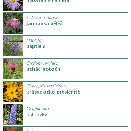
hvězdnice chlumní
Astrantia major
jarmanka větší
Baptisia
baptisie
Cirsium rivulare
pcháč potoční
Coreopsis verticillata
krásnoočko přeslenité
Delphinium
ostrožka